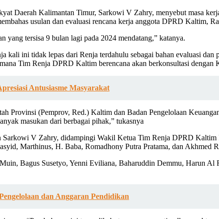
 Daerah Kalimantan Timur, Sarkowi V Zahry, menyebut masa kerja para
embahas usulan dan evaluasi rencana kerja anggota DPRD Kaltim, Ra
an yang tersisa 9 bulan lagi pada 2024 mendatang,” katanya.
 kali ini tidak lepas dari Renja terdahulu sebagai bahan evaluasi dan
n, dimana Tim Renja DPRD Kaltim berencana akan berkonsultasi dengan
presiasi Antusiasme Masyarakat
ah Provinsi (Pemprov, Red.) Kaltim dan Badan Pengelolaan Keuangan
 banyak masukan dari berbagai pihak,” tukasnya
leh Sarkowi V Zahry, didampingi Wakil Ketua Tim Renja DPRD Kaltim 
 Rasyid, Marthinus, H. Baba, Romadhony Putra Pratama, dan Akhmed R
 Muin, Bagus Susetyo, Yenni Eviliana, Baharuddin Demmu, Harun Al R
Pengelolaan dan Anggaran Pendidikan