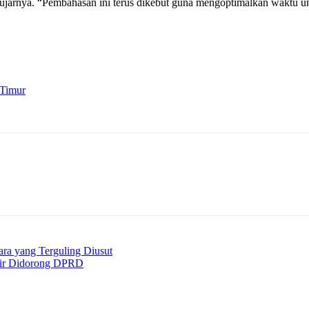
ujarnya. “Pembahasan ini terus dikebut guna mengoptimalkan waktu u
 Timur
ara yang Terguling Diusut
sisir Didorong DPRD