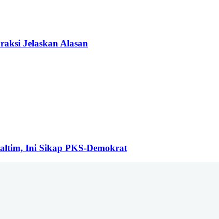
aksi Jelaskan Alasan
ltim, Ini Sikap PKS-Demokrat
inang, Kecamatan Samarinda Ulu Kota Samarinda Kalimantan Timur | Tel
om | Rilis dan Hak Jawab : redaksiberanda.co@gmail.com