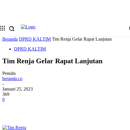
Memulihkan kata sandi anda
email Anda
Sebuah kata sandi akan dikirimkan ke email Anda.
Beranda
DPRD KALTIM
Tim Renja Gelar Rapat Lanjutan
DPRD KALTIM
Tim Renja Gelar Rapat Lanjutan
Penulis
beranda.co
-
Januari 25, 2023
369
0