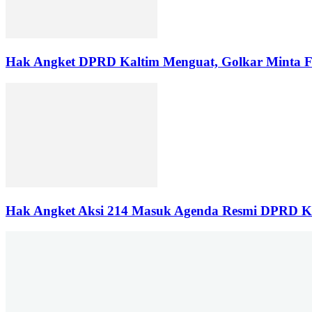
Hak Angket DPRD Kaltim Menguat, Golkar Minta Fr
Hak Angket Aksi 214 Masuk Agenda Resmi DPRD Ka
Jalan P. Suryanata Komplek Sekumpul Hill RT. 14 Kelurahan Bukit P
4906-6678 | Iklan : berandadotco@gmail.c