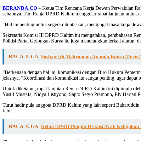
BERANDA.CO
– Ketua Tim Rencana Kerja Dewan Perwakilan Rakyat
sebabnya, Tim Renja DPRD Kaltim menggelar rapat lanjutan untuk m
“Hal ini penting untuk segera dituntaskan, mengingat masa kerja dew
Sekretaris Komisi III DPRD Kaltim itu mengatakan, pembahasan Renja
Politisi Partai Golongan Karya itu juga menerangkan terkait atura
BACA JUGA
Sosbang di Makroman, Ananda Emira Moeis A
“Berkenaan dengan hal ini, komunikasi dengan Biro Hukum Pemerint
jelasnya. “Koordinasi dan komunikasi itu sangat penting, agar dapat
Untuk diketahui, rapat lanjutan Renja DPRD Kaltim ini dipimpin o
Yusuf Mustafa, Nidya Listiyono, Sapto Setyo Pramono, Ely Hartati
Turut hadir pula anggota DPRD Kaltim yang lain seperti Baharuddin
Jabir.
BACA JUGA
Ketua DPRD Pimpin Diskusi Arah Kebijakan 