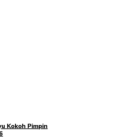
yu Kokoh Pimpin
6