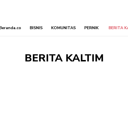
Beranda.co
BISNIS
KOMUNITAS
PERNIK
BERITA K
BERITA KALTIM
BALIKPAPAN
BERAU
BONTANG
KUTAI BARAT
KUTAI KARTANEGARA
KUTAI TIMUR
MAHAKAM ULU
PASER
PENAJAM PASER UTARA
SAMARINDA