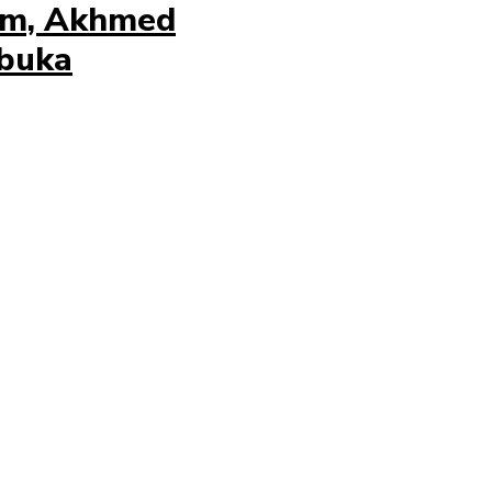
tim, Akhmed
rbuka