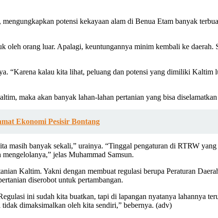
, mengungkapkan potensi kekayaan alam di Benua Etam banyak terbuan
k oleh orang luar. Apalagi, keuntungannya minim kembali ke daerah. Sa
. “Karena kalau kita lihat, peluang dan potensi yang dimiliki Kaltim lu
, maka akan banyak lahan-lahan pertanian yang bisa diselamatkan d
lamat Ekonomi Pesisir Bontang
an kita masih banyak sekali,” urainya. “Tinggal pengaturan di RTRW yan
ita mengelolanya,” jelas Muhammad Samsun.
ian Kaltim. Yakni dengan membuat regulasi berupa Peraturan Daerah t
rtanian diserobot untuk pertambangan.
asi ini sudah kita buatkan, tapi di lapangan nyatanya lahannya terus 
 tidak dimaksimalkan oleh kita sendiri,” bebernya. (adv)