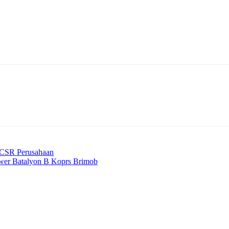
g CSR Perusahaan
ower Batalyon B Koprs Brimob