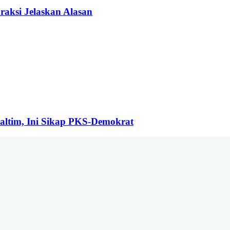
aksi Jelaskan Alasan
ltim, Ini Sikap PKS-Demokrat
nang, Kecamatan Samarinda Ulu Kota Samarinda Kalimantan Timur | Tele
om | Rilis dan Hak Jawab : redaksiberanda.co@gmail.com
k Ikuti Kami