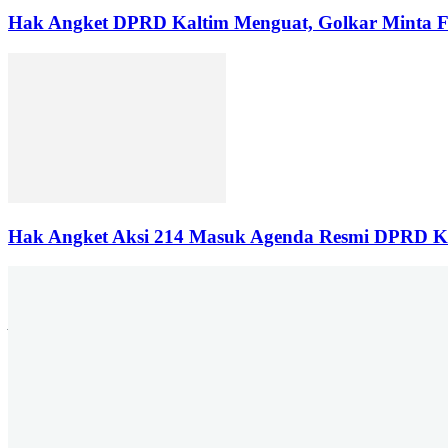
Hak Angket DPRD Kaltim Menguat, Golkar Minta Fr
Hak Angket Aksi 214 Masuk Agenda Resmi DPRD Ka
Jalan P. Suryanata Komplek Sekumpul Hill RT. 14 Kelurahan Bukit Pi
6678 | Iklan : berandadotco@gmail.c
Yu