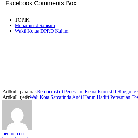
Facebook Comments Box
TOPIK
Muhammad Samsun
Wakil Ketua DPRD Kaltim
Artikulli paraprak
Beroperasi di Pedesaan, Ketua Komisi II Singgun
Artikulli tjetër
Wali Kota Samarinda Andi Harun Hadiri Peresmian T
beranda.co