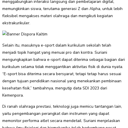
menggabungkan interaksi langsung dan pembelajaran digital,
memungkinkan siswa, terutama generasi Z dan Alpha, untuk lebih
fleksibel mengakses materi olahraga dan mengikuti kegiatan
ekstrakurikuler.
Selain itu, masuknya e-sport dalam kurikulum sekolah telah
menjadi topik hangat yang menuai pro dan kontra. Suriani
mengungkapkan bahwa e-sport dapat diterima sebagai bagian dari
kurikulum selama tidak menggantikan aktivitas fisik di dunia nyata.
“E-sport bisa diterima secara bersyarat, tetapi tetap harus sesuai
dengan tujuan pendidikan nasional yang menekankan pembinaan
kesehatan fisik,” tambahnya, mengutip data SDI 2023 dari
Kemenpora.
Di ranah olahraga prestasi, teknologi juga memicu tantangan lain,
yaitu pengembangan perangkat dan instrumen yang dapat
memonitor performa atlet secara mendetail. Suriani menjelaskan
bahwa ilmu fisiologi dan biomekanika telah berkembang pesat