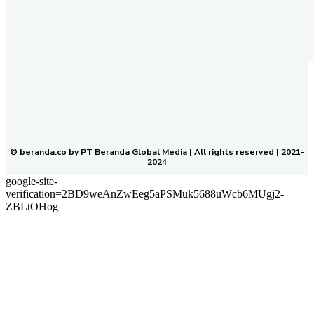
REDAKSI
PEDOMAN MEDIA SIBER
KODE ETIK JURNALISTIK
SOP PERLINDUNGAN WARTAWAN
NETWORK
BERANDA KALTIM
© beranda.co by PT Beranda Global Media | All rights reserved | 2021-
2024
google-site-
verification=2BD9weAnZwEeg5aPSMuk5688uWcb6MUgj2-
ZBLtOHog