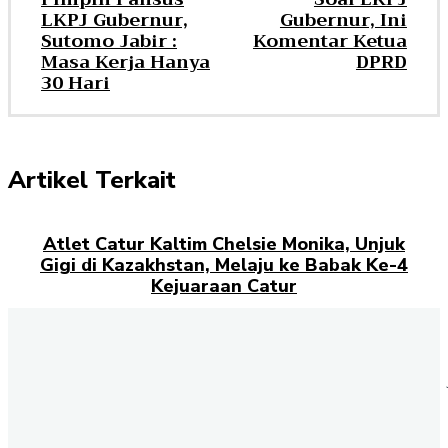
LKPJ Gubernur,
Gubernur, Ini
Sutomo Jabir :
Komentar Ketua
Masa Kerja Hanya
DPRD
30 Hari
Artikel Terkait
Atlet Catur Kaltim Chelsie Monika, Unjuk
Gigi di Kazakhstan, Melaju ke Babak Ke-4
Kejuaraan Catur
Kesejahteraan Guru di Kaltim, Harapan dan
Tanggapan Kepala Disdikbud
Kalau Hanura Lolos, Ketua DPC Banjarmasin
Siap-siap akan Lakukan Ini