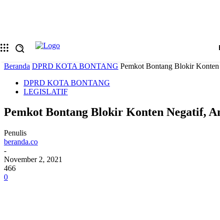
Memulihkan kata sandi anda
email Anda
Sebuah kata sandi akan dikirimkan ke email Anda.
Beranda
DPRD KOTA BONTANG
Pemkot Bontang Blokir Konten 
DPRD KOTA BONTANG
LEGISLATIF
Pemkot Bontang Blokir Konten Negatif, A
Penulis
beranda.co
-
November 2, 2021
466
0