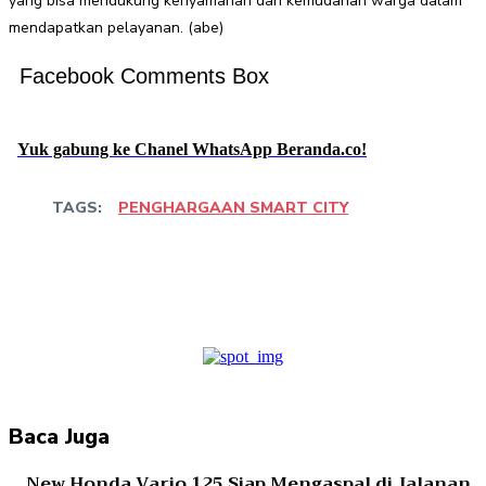
yang bisa mendukung kenyamanan dan kemudahan warga dalam
mendapatkan pelayanan. (abe)
Facebook Comments Box
Yuk gabung ke Chanel WhatsApp Beranda.co!
TAGS:
PENGHARGAAN SMART CITY
Facebook
Twitter
Pinterest
WhatsApp
Baca Juga
New Honda Vario 125 Siap Mengaspal di Jalanan