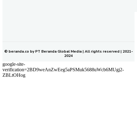
REDAKSI
PEDOMAN MEDIA SIBER
KODE ETIK JURNALISTIK
SOP PERLINDUNGAN WARTAWAN
NETWORK
BERANDA KALTIM
© beranda.co by PT Beranda Global Media | All rights reserved | 2021-
2024
google-site-
verification=2BD9weAnZwEeg5aPSMuk5688uWcb6MUgj2-
ZBLtOHog