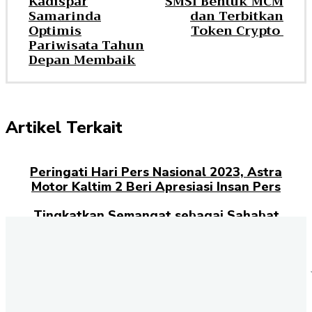
Kadispar
SMSI Bentuk MCM
Samarinda
dan Terbitkan
Optimis
Token Crypto
Pariwisata Tahun
Depan Membaik
Artikel Terkait
Peringati Hari Pers Nasional 2023, Astra
Motor Kaltim 2 Beri Apresiasi Insan Pers
Tingkatkan Semangat sebagai Sahabat
Pers, Astra Motor Kaltim 2 Gelar Service dan
Ganti Oli Gratis
Begini Para Jurnalis di DPRD Kalsel
Meriahkan HUT RI ke-76