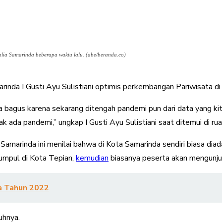
ahlia Samarinda beberapa waktu lalu. (abe/beranda.co)
arinda I Gusti Ayu Sulistiani optimis perkembangan Pariwisata
 bagus karena sekarang ditengah pandemi pun dari data yang kit
ak ada pandemi,” ungkap I Gusti Ayu Sulistiani saat ditemui di r
 Samarinda ini menilai bahwa di Kota Samarinda sendiri biasa dia
kumpul di Kota Tepian,
kemudian
biasanya peserta akan mengunju
ia Tahun 2022
uhnya.