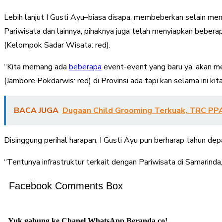
Lebih lanjut I Gusti Ayu–biasa disapa, membeberkan selain men
Pariwisata dan lainnya, pihaknya juga telah menyiapkan bebera
(Kelompok Sadar Wisata: red).
“Kita memang ada
beberapa
event-event yang baru ya, akan m
(Jambore Pokdarwis: red) di Provinsi ada tapi kan selama ini 
BACA JUGA
Dugaan Child Grooming Terkuak, TRC PPA
Disinggung perihal harapan, I Gusti Ayu pun berharap tahun de
“Tentunya infrastruktur terkait dengan Pariwisata di Samarinda
Facebook Comments Box
Yuk gabung ke Chanel WhatsApp Beranda.co!