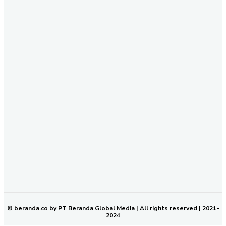
Yuk Ikuti Kami
SEND
REDAKSI
PEDOMAN MEDIA SIBER
KODE ETIK JURNALISTIK
SOP PERLINDUNGAN WARTAWAN
NETWORK
BERANDA KALTIM
© beranda.co by PT Beranda Global Media | All rights reserved | 2021-
2024