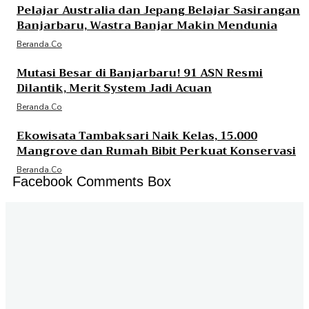
Pelajar Australia dan Jepang Belajar Sasirangan
Banjarbaru, Wastra Banjar Makin Mendunia
Beranda.co
Mutasi Besar di Banjarbaru! 91 ASN Resmi
Dilantik, Merit System Jadi Acuan
Beranda.co
Ekowisata Tambaksari Naik Kelas, 15.000
Mangrove dan Rumah Bibit Perkuat Konservasi
Beranda.co
Facebook Comments Box
Jalan P. Suryanata Komplek Sekumpul Hill RT. 14 Kelurahan Bukit Pinang, Kecamatan Samarinda Ulu
Kota Samarinda Kalimantan Timur | Telepon : 0852-4906-6678 | Iklan : berandadotco@gmail.com |
Rilis dan Hak Jawab : redaksiberanda.co@gmail.com