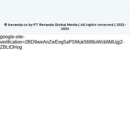
SOP PERLINDUNGAN WARTAWAN
NETWORK
BERANDA KALTIM
© beranda.co by PT Beranda Global Media | All rights reserved | 2021-
2024
google-site-
verification=2BD9weAnZwEeg5aPSMuk5688uWcb6MUgj2-
ZBLtOHog