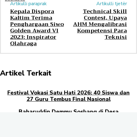
Artikulli paraprak
Artikulli tjetër
Kepala Dispora
Technical Skill
Kaltim Terima
Contest, Upaya
Penghargaan Siwo
AHM Mengalibrasi
Golden Award VI
Kompetensi Para
2023: Inspirator
Teknisi
Olahraga
Artikel Terkait
Festival Vokasi Satu Hati 2026: 40 Siswa dan
27 Guru Tembus Final Nasional
Baharuddin Demmu Sosbang di Desa
Ponoragan
Presiden Joko Widodo Apresiasi Modernisasi
dan Inovasi Pasar Merdeka Samarinda