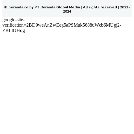
© beranda.co by PT Beranda Global Media | All rights reserved | 2021-
2024
google-site-
verification=2BD9weAnZwEeg5aPSMuk5688uWcb6MUgj2-
ZBLtOHog