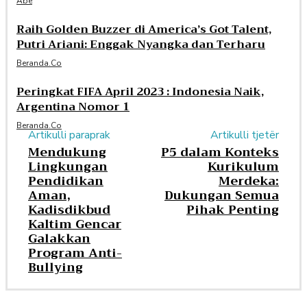
Abe
Raih Golden Buzzer di America’s Got Talent,
Putri Ariani: Enggak Nyangka dan Terharu
Beranda.co
Peringkat FIFA April 2023 : Indonesia Naik,
Argentina Nomor 1
Beranda.co
Artikulli paraprak
Artikulli tjetër
Mendukung
P5 dalam Konteks
Lingkungan
Kurikulum
Pendidikan
Merdeka:
Aman,
Dukungan Semua
Kadisdikbud
Pihak Penting
Kaltim Gencar
Galakkan
Program Anti-
Bullying