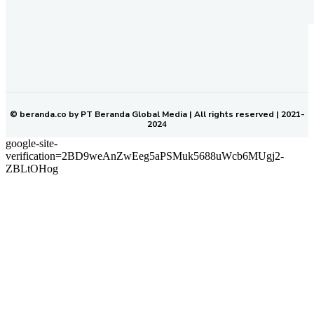
REDAKSI
PEDOMAN MEDIA SIBER
KODE ETIK JURNALISTIK
SOP PERLINDUNGAN WARTAWAN
NETWORK
BERANDA KALTIM
© beranda.co by PT Beranda Global Media | All rights reserved | 2021-
2024
google-site-
verification=2BD9weAnZwEeg5aPSMuk5688uWcb6MUgj2-
ZBLtOHog