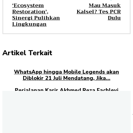
‘Ecosystem
Mau Masuk
Restoration’,
Kalsel? Tes PCR
Sinergi Pulihkan
Dulu
Lingkungan
Artikel Terkait
WhatsApp hingga Mobile Legends akan
Diblokir 21 Juli Mendatang, Jika…
Perjalanan Karir Akhmed Reza Fachlevi
Hingga Resmi Dilantik Lagi Sebagai Anggota
DPRD Kaltim
Pelajar Australia dan Jepang Belajar
Sasirangan Banjarbaru, Wastra Banjar
Makin Mendunia