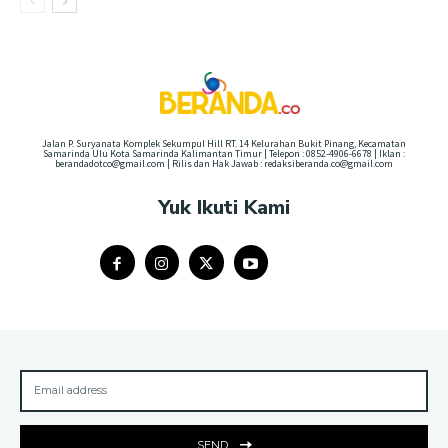
Jalan P. Suryanata Komplek Sekumpul Hill RT. 14 Kelurahan Bukit Pinang, Kecamatan
Samarinda Ulu Kota Samarinda Kalimantan Timur | Telepon : 0852-4906-6678 | Iklan :
berandadotco@gmail.com | Rilis dan Hak Jawab : redaksiberanda.co@gmail.com
Yuk Ikuti Kami
SEND