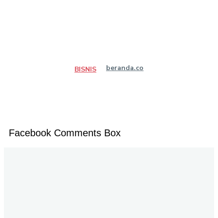
beranda.co
BISNIS
Facebook Comments Box
Jalan P. Suryanata Komplek Sekumpul Hill RT. 14 Kelurahan Bukit Pinang, Kecamatan Samarinda Ulu
Kota Samarinda Kalimantan Timur | Telepon : 0852-4906-6678 | Iklan : berandadotco@gmail.com |
Rilis dan Hak Jawab : redaksiberanda.co@gmail.com