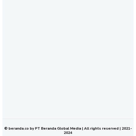
Yuk Ikuti Kami
SEND
REDAKSI
PEDOMAN MEDIA SIBER
KODE ETIK JURNALISTIK
SOP PERLINDUNGAN WARTAWAN
NETWORK
BERANDA KALTIM
© beranda.co by PT Beranda Global Media | All rights reserved | 2021-
2024