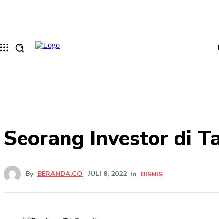
Memulihkan kata sandi anda
email Anda
Sebuah kata sandi akan dikirimkan ke email Anda.
Seorang Investor di T
By
BERANDA.CO
JULI 8, 2022
In
BISNIS
Bagi