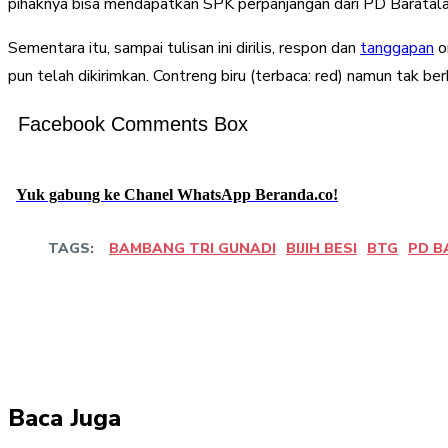
pihaknya bisa mendapatkan SPK perpanjangan dari PD Baratala, 
Sementara itu, sampai tulisan ini dirilis, respon dan
tanggapan
o
pun telah dikirimkan. Contreng biru (terbaca: red) namun tak ber
Facebook Comments Box
Yuk gabung ke Chanel WhatsApp Beranda.co!
TAGS:
BAMBANG TRI GUNADI
BIJIH BESI
BTG
PD B
Bagikan
Facebook
Twitter
Pin
Baca Juga