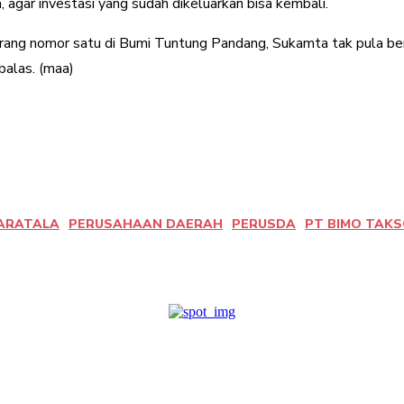
agar investasi yang sudah dikeluarkan bisa kembali.
rang nomor satu di Bumi Tuntung Pandang, Sukamta tak pula be
balas. (maa)
ARATALA
PERUSAHAAN DAERAH
PERUSDA
PT BIMO TAK
terest
WhatsApp