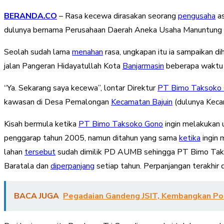
BERANDA.CO
– Rasa kecewa dirasakan seorang
pengusaha
as
dulunya bernama Perusahaan Daerah Aneka Usaha Manuntung Be
Seolah sudah lama
menahan
rasa, ungkapan itu ia sampaikan di
jalan Pangeran Hidayatullah Kota
Banjarmasin
beberapa waktu 
“Ya. Sekarang saya kecewa”, lontar Direktur
PT Bimo Taksoko
kawasan di Desa Pemalongan
Kecamatan Bajuin
(dulunya Keca
Kisah bermula ketika
PT Bimo Taksoko Gono
ingin melakukan 
penggarap tahun 2005, namun ditahun yang sama
ketika
ingin 
lahan
tersebut
sudah dimilik PD AUMB sehingga PT Bimo Taksok
Baratala dan
diperpanjang
setiap tahun. Perpanjangan terakhir 
BACA JUGA
Pegadaian Gandeng JSIT, Kembangkan Pot