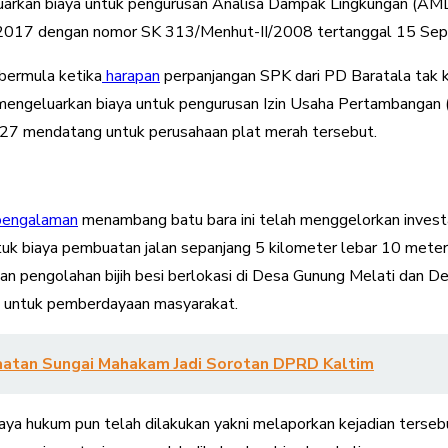
arkan biaya untuk pengurusan Analisa Dampak Lingkungan (AMDAL
a 2017 dengan nomor SK 313/Menhut-II/2008 tertanggal 15 Se
bermula ketika
harapan
perpanjangan SPK dari PD Baratala tak k
lah mengeluarkan biaya untuk pengurusan Izin Usaha Pertambanga
7 mendatang untuk perusahaan plat merah tersebut.
pengalaman
menambang batu bara ini telah menggelorkan investa
ntuk biaya pembuatan jalan sepanjang 5 kilometer lebar 10 meter
dan pengolahan bijih besi berlokasi di Desa Gunung Melati dan
uga untuk pemberdayaan masyarakat.
atan Sungai Mahakam Jadi Sorotan DPRD Kaltim
ya hukum pun telah dilakukan yakni melaporkan kejadian terseb