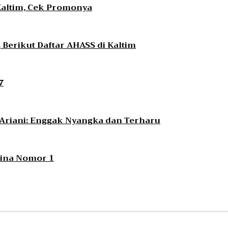
Kaltim, Cek Promonya
Berikut Daftar AHASS di Kaltim
7
i Ariani: Enggak Nyangka dan Terharu
ntina Nomor 1