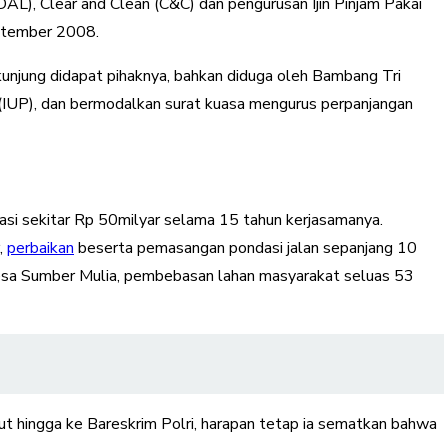
), Clear and Clean (C&C) dan pengurusan Ijin Pinjam Pakai
ptember 2008.
unjung didapat pihaknya, bahkan diduga oleh Bambang Tri
n (IUP), dan bermodalkan surat kuasa mengurus perpanjangan
si sekitar Rp 50milyar selama 15 tahun kerjasamanya.
,
perbaikan
beserta pemasangan pondasi jalan sepanjang 10
 Desa Sumber Mulia, pembebasan lahan masyarakat seluas 53
ut hingga ke Bareskrim Polri, harapan tetap ia sematkan bahwa