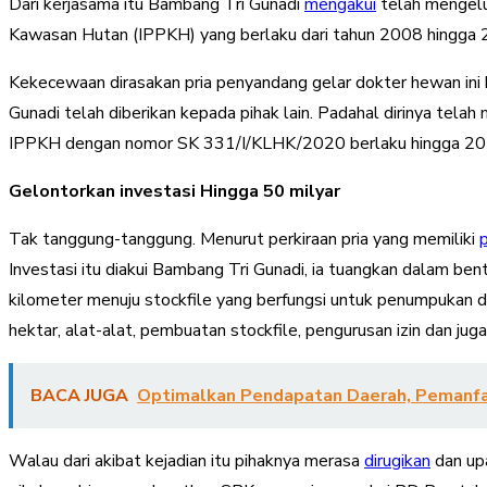
Dari kerjasama itu Bambang Tri Gunadi
mengakui
telah mengelu
Kawasan Hutan (IPPKH) yang berlaku dari tahun 2008 hingg
Kekecewaan dirasakan pria penyandang gelar dokter hewan ini 
Gunadi telah diberikan kepada pihak lain. Padahal dirinya te
IPPKH dengan nomor SK 331/I/KLHK/2020 berlaku hingga 202
Gelontorkan investasi Hingga 50 milyar
Tak tanggung-tanggung. Menurut perkiraan pria yang memiliki
Investasi itu diakui Bambang Tri Gunadi, ia tuangkan dalam be
kilometer menuju stockfile yang berfungsi untuk penumpukan 
hektar, alat-alat, pembuatan stockfile, pengurusan izin dan j
BACA JUGA
Optimalkan Pendapatan Daerah, Pemanfa
Walau dari akibat kejadian itu pihaknya merasa
dirugikan
dan upa