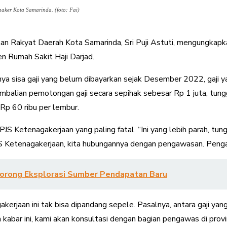
aker Kota Samarinda. (foto: Fai)
n Rakyat Daerah Kota Samarinda, Sri Puji Astuti, mengungkapk
 Rumah Sakit Haji Darjad.
ranya sisa gaji yang belum dibayarkan sejak Desember 2022, gaji
embalian pemotongan gaji secara sepihak sebesar Rp 1 juta, t
 Rp 60 ribu per lembur.
BPJS Ketenagakerjaan yang paling fatal. “Ini yang lebih parah, t
JS Ketenagakerjaan, kita hubungannya dengan pengawasan. Pengawa
rong Eksplorasi Sumber Pendapatan Baru
rjaan ini tak bisa dipandang sepele. Pasalnya, antara gaji yang 
abar ini, kami akan konsultasi dengan bagian pengawas di provin