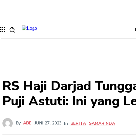
Memulihkan kata sandi anda
email Anda
Sebuah kata sandi akan dikirimkan ke email Anda.
RS Haji Darjad Tungg
Puji Astuti: Ini yang 
By
ABE
JUNI 27, 2023
In
BERITA
SAMARINDA