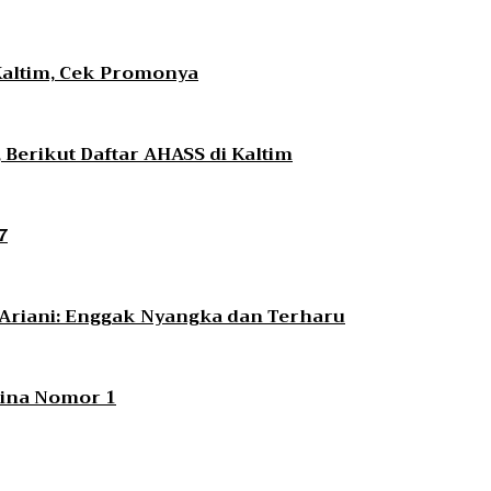
Kaltim, Cek Promonya
Berikut Daftar AHASS di Kaltim
7
i Ariani: Enggak Nyangka dan Terharu
ntina Nomor 1