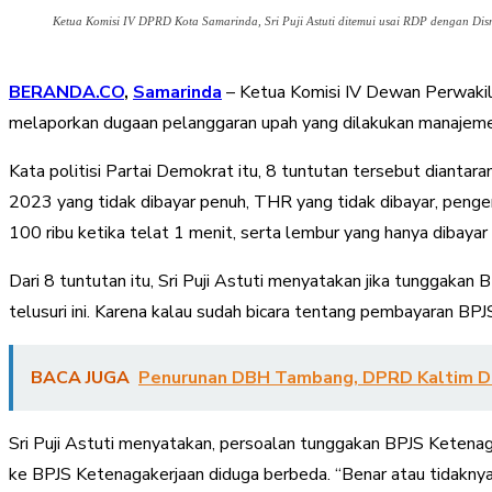
Ketua Komisi IV DPRD Kota Samarinda, Sri Puji Astuti ditemui usai RDP dengan Disn
BERANDA.CO
,
Samarinda
– Ketua Komisi IV Dewan Perwakila
melaporkan dugaan pelanggaran upah yang dilakukan manajemen
Kata politisi Partai Demokrat itu, 8 tuntutan tersebut dianta
2023 yang tidak dibayar penuh, THR yang tidak dibayar, peng
100 ribu ketika telat 1 menit, serta lembur yang hanya dibayar
Dari 8 tuntutan itu, Sri Puji Astuti menyatakan jika tunggakan 
telusuri ini. Karena kalau sudah bicara tentang pembayaran BP
BACA JUGA
Penurunan DBH Tambang, DPRD Kaltim Do
Sri Puji Astuti menyatakan, persoalan tunggakan BPJS Ketenagake
ke BPJS Ketenagakerjaan diduga berbeda. “Benar atau tidaknya k