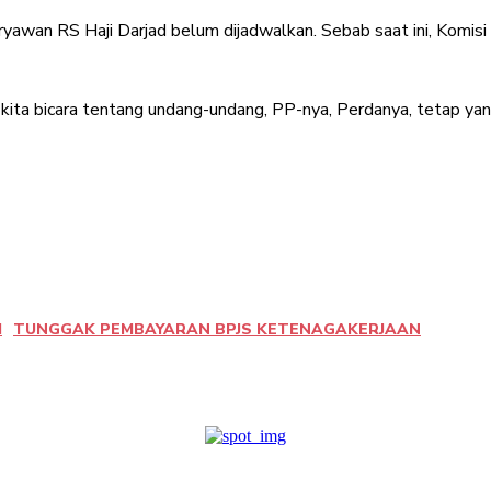
karyawan RS Haji Darjad belum dijadwalkan. Sebab saat ini, Ko
 kita bicara tentang undang-undang, PP-nya, Perdanya, tetap ya
I
TUNGGAK PEMBAYARAN BPJS KETENAGAKERJAAN
terest
WhatsApp