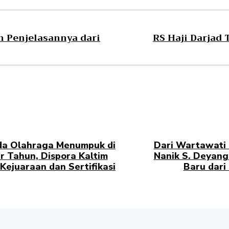
n Penjelasannya dari
RS Haji Darjad
a Olahraga Menumpuk di
Dari Wartawati 
r Tahun, Dispora Kaltim
Nanik S. Deyan
Kejuaraan dan Sertifikasi
Baru dari