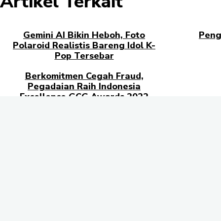
Artikel Terkait
Gemini AI Bikin Heboh, Foto
Peng
Polaroid Realistis Bareng Idol K-
Pop Tersebar
Berkomitmen Cegah Fraud,
Pegadaian Raih Indonesia
Excellence GCG Awards 2022
Jalan P. Sur
Kota Samarind