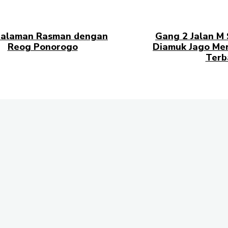
alaman Rasman dengan
Gang 2 Jalan M
Reog Ponorogo
Diamuk Jago Me
Terb
yanata Komplek Sekumpul Hill RT. 14 Kelurahan Bukit Pinang, Kecamata
a Kalimantan Timur | Telepon : 0852-4906-6678 | Iklan : berandadotco@
dan Hak Jawab : redaksiberanda.co@gmail.com
Yuk Ikuti Kami