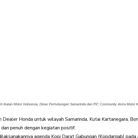
 Ikatan Motor Indonesia, Dinas Perhubungan Samarinda dan PIC Community Astra Motor Kal
 Dealer Honda untuk wilayah Samarinda, Kutai Kartanegara, Bon
dan penuh dengan kegiatan positif.
 dilaksanakannya agenda Kopi Darat Gabungan (Kopdargab) pada