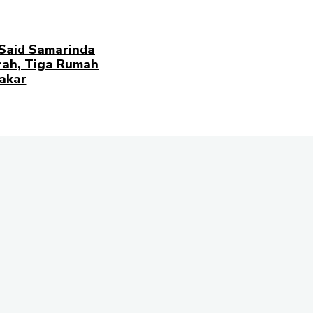
 Said Samarinda
rah, Tiga Rumah
akar
n Samarinda Ulu
gmail.com | Rilis
SEND