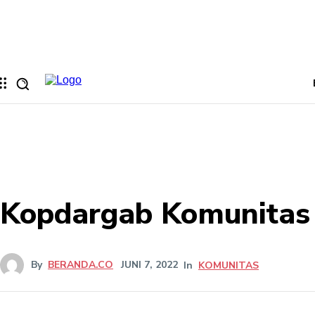
Memulihkan kata sandi anda
email Anda
Sebuah kata sandi akan dikirimkan ke email Anda.
Kopdargab Komunitas
By
BERANDA.CO
JUNI 7, 2022
In
KOMUNITAS