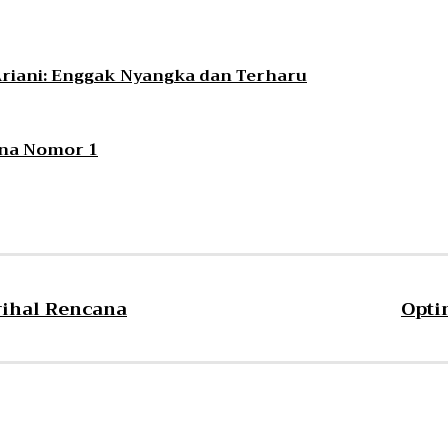
 Ariani: Enggak Nyangka dan Terharu
tina Nomor 1
rihal Rencana
Opti