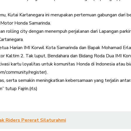
lenu, Kutai Kartanegara ini merupakan pertemuan gabungan dari
 Motor Honda Samarinda.
n rolling city dengan menempuh perjalanan dari Lapangan parkir
Kartanegara.
 Ketua Harian IMI Korwil Kota Samarinda dan Bapak Mohamad Erl
r Kaltim 2. Tak luput, Bendahara dan Bidang Roda Dua IMI Korw
aktivasi kartu loyalitas untuk komunitas Honda di Indonesia ata
om/
community/register).
as, serta semakin meningkatkan kebersamaan yang terjalin antar
 tutup Fajrin.(rls)
 Riders Pererat Silaturahmi