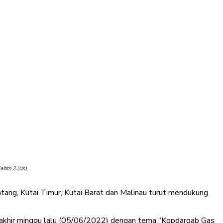
tim 2.(rls)
tang, Kutai Timur, Kutai Barat dan Malinau turut mendukung
 akhir minggu lalu (05/06/2022) dengan tema “Kopdargab Gas