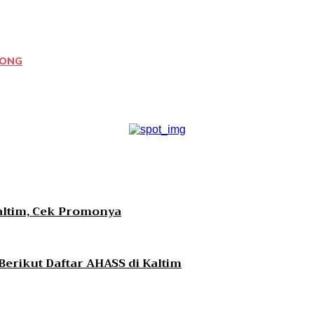
ONG
erest
WhatsApp
altim, Cek Promonya
erikut Daftar AHASS di Kaltim