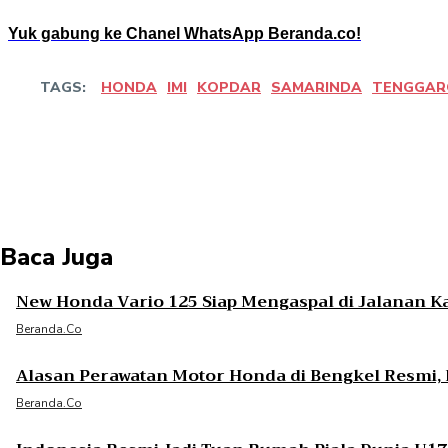
Yuk gabung ke Chanel WhatsApp Beranda.co!
TAGS:
HONDA
IMI
KOPDAR
SAMARINDA
TENGGAR
Bagikan
Facebook
Twitter
Pint
Baca Juga
New Honda Vario 125 Siap Mengaspal di Jalanan K
Beranda.co
Alasan Perawatan Motor Honda di Bengkel Resmi, B
Beranda.co