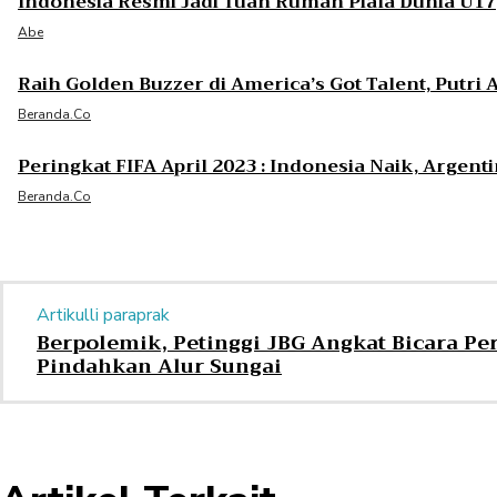
Indonesia Resmi Jadi Tuan Rumah Piala Dunia U17
Abe
Raih Golden Buzzer di America’s Got Talent, Putri
Beranda.co
Peringkat FIFA April 2023 : Indonesia Naik, Argen
Beranda.co
Artikulli paraprak
Berpolemik, Petinggi JBG Angkat Bicara Pe
Pindahkan Alur Sungai