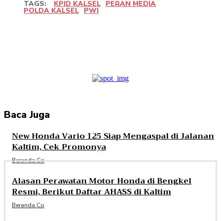
TAGS:
KPID KALSEL
PERAN MEDIA
POLDA KALSEL
PWI
Facebook
Twitter
Pinterest
WhatsApp
Baca Juga
New Honda Vario 125 Siap Mengaspal di Jalanan
Kaltim, Cek Promonya
Beranda.co
Alasan Perawatan Motor Honda di Bengkel
Resmi, Berikut Daftar AHASS di Kaltim
Beranda.co