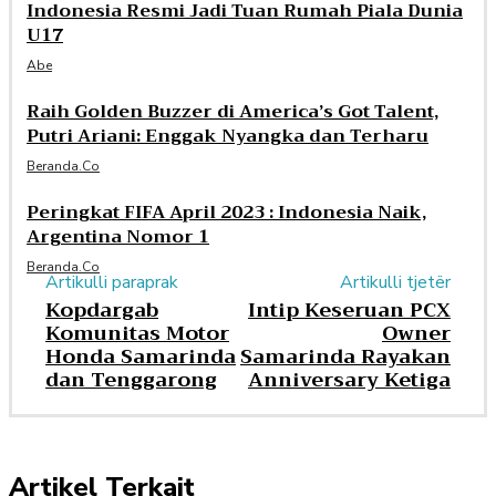
Indonesia Resmi Jadi Tuan Rumah Piala Dunia
U17
Abe
Raih Golden Buzzer di America’s Got Talent,
Putri Ariani: Enggak Nyangka dan Terharu
Beranda.co
Peringkat FIFA April 2023 : Indonesia Naik,
Argentina Nomor 1
Beranda.co
Artikulli paraprak
Artikulli tjetër
Kopdargab
Intip Keseruan PCX
Komunitas Motor
Owner
Honda Samarinda
Samarinda Rayakan
dan Tenggarong
Anniversary Ketiga
Artikel Terkait