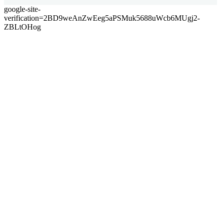
google-site-
verification=2BD9weAnZwEeg5aPSMuk5688uWcb6MUgj2-
ZBLtOHog