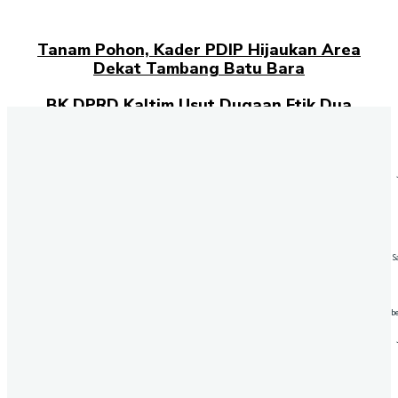
Tanam Pohon, Kader PDIP Hijaukan Area
Dekat Tambang Batu Bara
BK DPRD Kaltim Usut Dugaan Etik Dua
Anggota Dewan
Dikawal Bapenda dan Polda, Alat Berat di
Kaltim Bakal Didata
Beredar Berita Status Cekal dan Tersangka
Mardani H. Maming, Ini Tanggapan
Pengacaranya
S
b