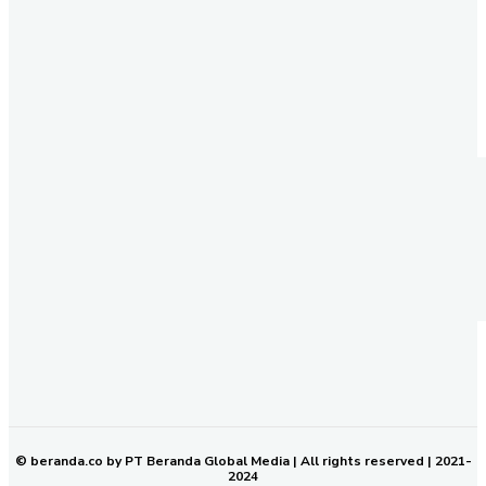
REDAKSI
PEDOMAN MEDIA SIBER
KODE ETIK JURNALISTIK
SOP PERLINDUNGAN WARTAWAN
NETWORK
BERANDA KALTIM
© beranda.co by PT Beranda Global Media | All rights reserved | 2021-
2024