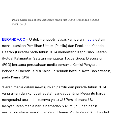
Polda Kalsel ajak optimalkan peran media menjelang Pemilu dan Pilkada
2024. (mzr)
BERANDA.CO
– Untuk mengoptimalisasikan peran
media
dalam
mensukseskan Pemilihan Umum (Pemilu) dan Pemilihan Kepada
Daerah (Pilkada) pada tahun 2024 mendatang Kepolisian Daerah
(Polda) Kalimantan Selatan menggelar Focus Group Discussion
(FGD) bersama perusahaan media bersama Komisi Penyiaran
Indonesia Daerah (KPID) Kalsel, disebuah hotel di Kota Banjarmasin,
pada Kamis (9/6).
“Peran media dalam mewujudkan pemilu dan pilkada tahun 2024
yang aman dan kondusif adalah sangat penting. Media itu harus
mengetahui aturan hukumnya yaitu UU Pers, di mana UU
menyebutkan media harus berbadan hukum (PT) dan harus
mematuhi aturan main,” ujar Kabid Humas Polda Kalsel Kombes Pol