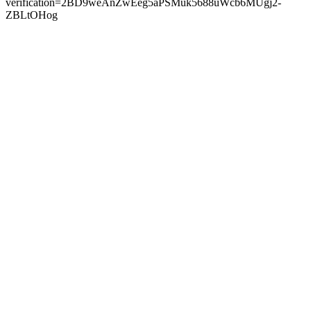
verification=2BD9weAnZwEeg5aPSMuk5688uWcb6MUgj2-
ZBLtOHog