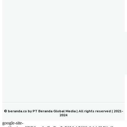
REDAKSI
PEDOMAN MEDIA SIBER
KODE ETIK JURNALISTIK
SOP PERLINDUNGAN WARTAWAN
NETWORK
BERANDA KALTIM
© beranda.co by PT Beranda Global Media | All rights reserved | 2021-
2024
google-site-