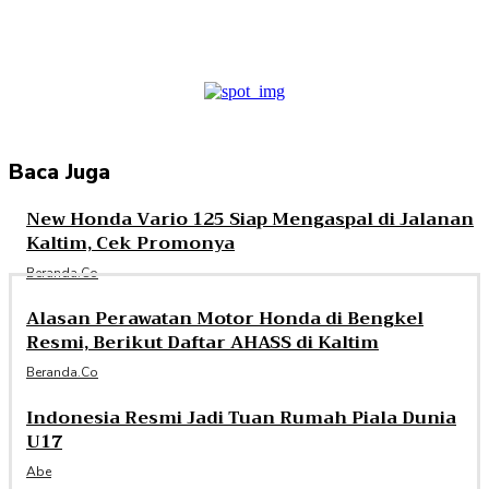
Facebook
Twitter
Pinterest
WhatsApp
Baca Juga
New Honda Vario 125 Siap Mengaspal di Jalanan
Kaltim, Cek Promonya
Beranda.co
Alasan Perawatan Motor Honda di Bengkel
Resmi, Berikut Daftar AHASS di Kaltim
Beranda.co
Indonesia Resmi Jadi Tuan Rumah Piala Dunia
U17
Abe