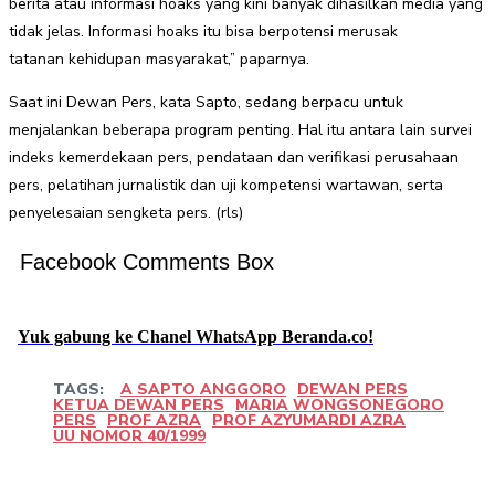
berita atau informasi hoaks yang kini banyak dihasilkan media yang
tidak jelas. Informasi hoaks itu bisa berpotensi merusak
tatanan kehidupan masyarakat,” paparnya.
Saat ini Dewan Pers, kata Sapto, sedang berpacu untuk
menjalankan beberapa program penting. Hal itu antara lain survei
indeks kemerdekaan pers, pendataan dan verifikasi perusahaan
pers, pelatihan jurnalistik dan uji kompetensi wartawan, serta
penyelesaian sengketa pers. (rls)
Facebook Comments Box
Yuk gabung ke Chanel WhatsApp Beranda.co!
TAGS:
A SAPTO ANGGORO
DEWAN PERS
KETUA DEWAN PERS
MARIA WONGSONEGORO
PERS
PROF AZRA
PROF AZYUMARDI AZRA
UU NOMOR 40/1999