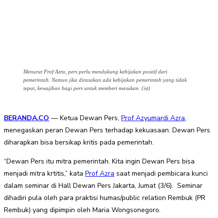
Menurut Prof Azra, pers perlu mendukung kebijakan positif dari
pemerintah. Namun jika dirasakan ada kebijakan pemerintah yang tidak
tepat, kewajiban bagi pers untuk memberi masukan. (ist)
BERANDA.CO
— Ketua Dewan Pers,
Prof Azyumardi Azra
,
menegaskan peran Dewan Pers terhadap kekuasaan. Dewan Pers
diharapkan bisa bersikap kritis pada pemerintah.
“Dewan Pers itu mitra pemerintah. Kita ingin Dewan Pers bisa
menjadi mitra krtitis,” kata
Prof Azra
saat menjadi pembicara kunci
dalam seminar di Hall Dewan Pers Jakarta, Jumat (3/6). Seminar
dihadiri pula oleh para praktisi humas/public relation Rembuk (PR
Rembuk) yang dipimpin oleh Maria Wongsonegoro.