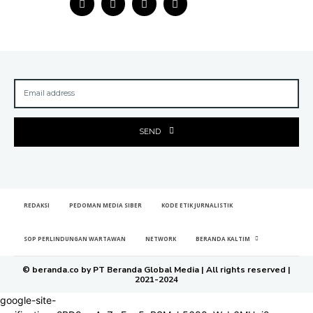
SEND
REDAKSI
PEDOMAN MEDIA SIBER
KODE ETIK JURNALISTIK
SOP PERLINDUNGAN WARTAWAN
NETWORK
BERANDA KALTIM
© beranda.co by PT Beranda Global Media | All rights reserved |
2021-2024
google-site-