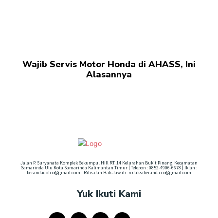
Wajib Servis Motor Honda di AHASS, Ini
Alasannya
Jalan P. Suryanata Komplek Sekumpul Hill RT. 14 Kelurahan Bukit Pinang, Kecamatan
Samarinda Ulu Kota Samarinda Kalimantan Timur | Telepon : 0852-4906-6678 | Iklan :
berandadotco@gmail.com | Rilis dan Hak Jawab : redaksiberanda.co@gmail.com
Yuk Ikuti Kami