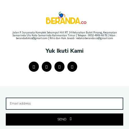
Jalan P. Suryanata Komplek Sekumpul Hill RT. 14 Kelurahan Bukit Pinang, Kecamatan
Samarinda Ulu Kota Samarinda Kalimantan Timur | Telepon : 0852-4906-6678 | Iklan :
berandadotco@gmail.com | Rilis dan Hak Jawab : redaksiberanda.co@gmail.com
Yuk Ikuti Kami
SEND