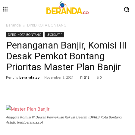
Beranda
DPRD KOTA BONTANG
DPRD KOTA BONTANG
LEGISLATIF
Penanganan Banjir, Komisi III
Desak Pemkot Bontang
Prioritas Master Plan Banjir
Penulis
beranda.co
-
November 9, 2021
518
0
Anggota Komisi III Dewan Perwakilan Rakyat Daerah (DPRD) Kota Bontang,
Astuti. (red/beranda.co)