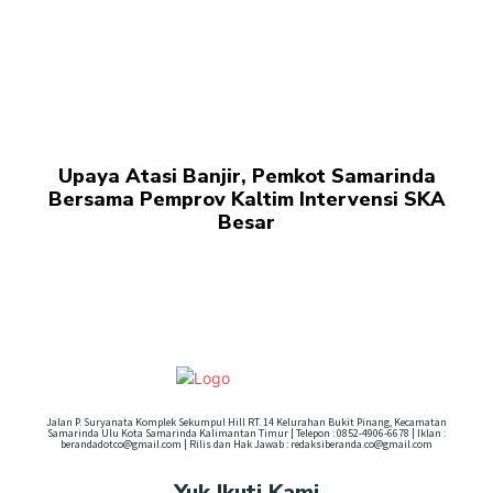
Upaya Atasi Banjir, Pemkot Samarinda
Bersama Pemprov Kaltim Intervensi SKA
Besar
Jalan P. Suryanata Komplek Sekumpul Hill RT. 14 Kelurahan Bukit Pinang, Kecamatan
Samarinda Ulu Kota Samarinda Kalimantan Timur | Telepon : 0852-4906-6678 | Iklan :
berandadotco@gmail.com | Rilis dan Hak Jawab : redaksiberanda.co@gmail.com
Yuk Ikuti Kami