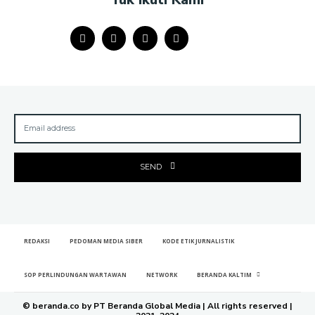
SEND
REDAKSI
PEDOMAN MEDIA SIBER
KODE ETIK JURNALISTIK
SOP PERLINDUNGAN WARTAWAN
NETWORK
BERANDA KALTIM
© beranda.co by PT Beranda Global Media | All rights reserved |