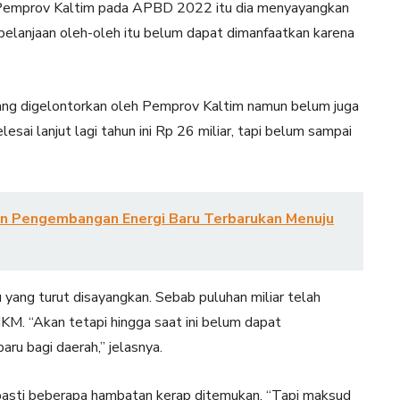
j Pemprov Kaltim pada APBD 2022 itu dia menyayangkan
elanjaan oleh-oleh itu belum dapat dimanfaatkan karena
yang digelontorkan oleh Pemprov Kaltim namun belum juga
esai lanjut lagi tahun ini Rp 26 miliar, tapi belum sampai
n Pengembangan Energi Baru Terbarukan Menuju
u yang turut disayangkan. Sebab puluhan miliar telah
M. “Akan tetapi hingga saat ini belum dapat
u bagi daerah,” jelasnya.
pasti beberapa hambatan kerap ditemukan. “Tapi maksud