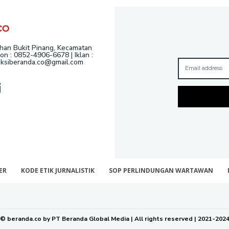
ahan Bukit Pinang, Kecamatan
n : 0852-4906-6678 | Iklan :
daksiberanda.co@gmail.com
i
ER
KODE ETIK JURNALISTIK
SOP PERLINDUNGAN WARTAWAN
© beranda.co by PT Beranda Global Media | All rights reserved | 2021-202