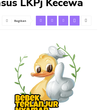
nsus LKPj Kecewa
Bagikan