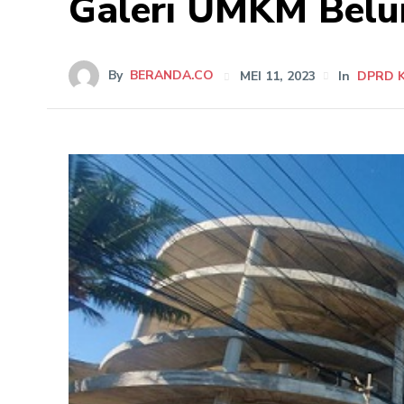
Galeri UMKM Belu
By
BERANDA.CO
MEI 11, 2023
In
DPRD 