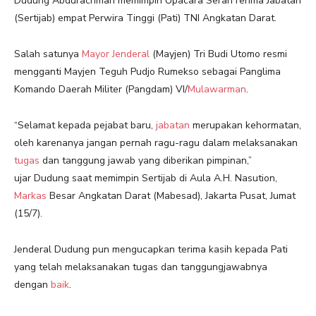
Dudung Abdurachman memimpin Upacara SerahTerima Jabatan
(Sertijab) empat Perwira Tinggi (Pati) TNI Angkatan Darat.
Salah satunya
Mayor Jenderal
(Mayjen) Tri Budi Utomo resmi
mengganti Mayjen Teguh Pudjo Rumekso sebagai Panglima
Komando Daerah Militer (Pangdam) VI/
Mulawarman
.
“Selamat kepada pejabat baru,
jabatan
merupakan kehormatan,
oleh karenanya jangan pernah ragu-ragu dalam melaksanakan
tugas
dan tanggung jawab yang diberikan pimpinan,”
ujar Dudung saat memimpin Sertijab di Aula A.H. Nasution,
Markas
Besar Angkatan Darat (Mabesad), Jakarta Pusat, Jumat
(15/7).
Jenderal Dudung pun mengucapkan terima kasih kepada Pati
yang telah melaksanakan tugas dan tanggungjawabnya
dengan
baik
.