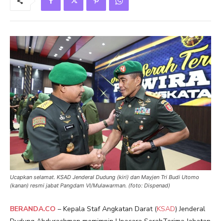
Ucapkan selamat. KSAD Jenderal Dudung (kiri) dan Mayjen Tri Budi Utomo
(kanan) resmi jabat Pangdam VI/Mulawarman. (foto: Dispenad)
BERANDA.CO
– Kepala Staf Angkatan Darat (
KSAD
) Jenderal