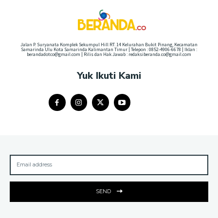
Jalan P. Suryanata Komplek Sekumpul Hill RT. 14 Kelurahan Bukit Pinang, Kecamatan
Samarinda Ulu Kota Samarinda Kalimantan Timur | Telepon : 0852-4906-6678 | Iklan :
berandadotco@gmail.com | Rilis dan Hak Jawab : redaksiberanda.co@gmail.com
Yuk Ikuti Kami
SEND