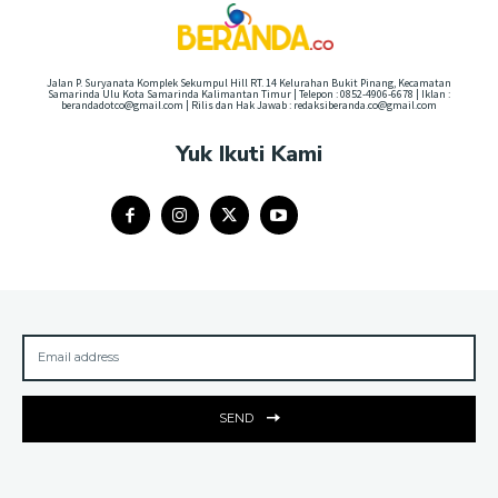
Jalan P. Suryanata Komplek Sekumpul Hill RT. 14 Kelurahan Bukit Pinang, Kecamatan
Samarinda Ulu Kota Samarinda Kalimantan Timur | Telepon : 0852-4906-6678 | Iklan :
berandadotco@gmail.com | Rilis dan Hak Jawab : redaksiberanda.co@gmail.com
Yuk Ikuti Kami
SEND