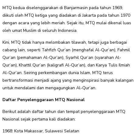
MTQ kedua diselenggarakan di Banjarmasin pada tahun 1969,
diikuti oleh MTQ ketiga yang diadakan di Jakarta pada tahun 1970
dengan acara yang lebih meriah. Sejak itu, MTQ mulai dikenal luas
oleh umat Muslim di seluruh Indonesia.
Kini, MTQ tidak hanya melombakan tilawah, tetapi juga berbagai
cabang lain, seperti Tahfizh Qur’an (menghafal Al-Qur’an), Fahmil
Qur’an (pemahaman Al-Qur’an), Syarhil Qur’an (syarahan Al-
Qur’an), Khattil Qur’an (kaligrafi Al-Qur’an), dan Karya Tulis Ilmiah
Al-Qur’an. Seiring perkembangan dunia Islam, MTQ terus
bertransformasi menjadi ajang yang menginspirasi banyak kalangan
untuk mendalami dan mengagungkan Al-Qur’an.
Daftar Penyelenggaraan MTQ Nasional
Berikut adalah daftar tahun dan tempat penyelenggaraan MTQ
Nasional sejak pertama kali diadakan:
1968: Kota Makassar, Sulawesi Selatan