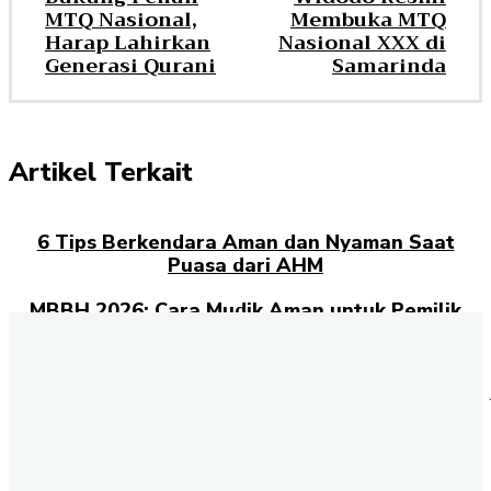
MTQ Nasional,
Membuka MTQ
Harap Lahirkan
Nasional XXX di
Generasi Qurani
Samarinda
Artikel Terkait
6 Tips Berkendara Aman dan Nyaman Saat
Puasa dari AHM
MBBH 2026: Cara Mudik Aman untuk Pemilik
Sepeda Motor Honda
Dispora Kaltim Gelar Kejuaraan Sepakbola
U-13 dan U-15 Piala Gubernur, Persiapan
Menuju Piala Soeratin
Juara Grup, Tenis Meja Kaltim Melaju ke 8