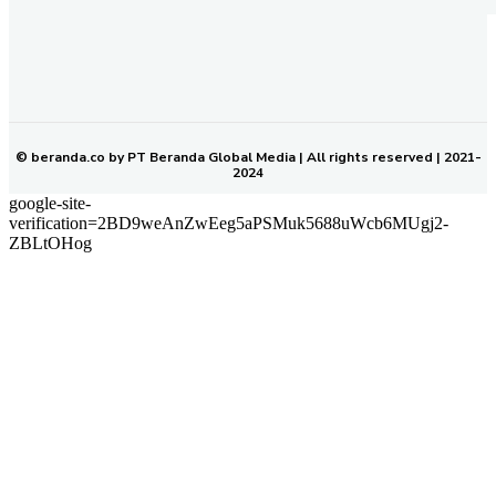
REDAKSI
PEDOMAN MEDIA SIBER
KODE ETIK JURNALISTIK
SOP PERLINDUNGAN WARTAWAN
NETWORK
BERANDA KALTIM
© beranda.co by PT Beranda Global Media | All rights reserved | 2021-
2024
google-site-
verification=2BD9weAnZwEeg5aPSMuk5688uWcb6MUgj2-
ZBLtOHog