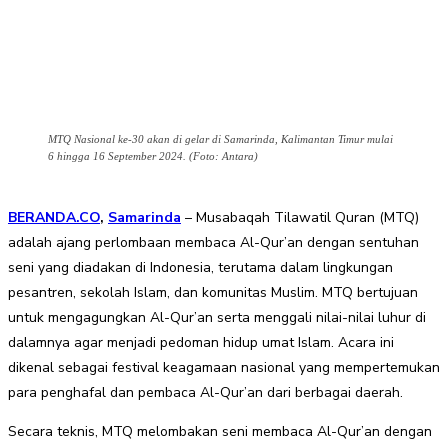
MTQ Nasional ke-30 akan di gelar di Samarinda, Kalimantan Timur mulai
6 hingga 16 September 2024. (Foto: Antara)
BERANDA.CO
,
Samarinda
– Musabaqah Tilawatil Quran (MTQ)
adalah ajang perlombaan membaca Al-Qur’an dengan sentuhan
seni yang diadakan di Indonesia, terutama dalam lingkungan
pesantren, sekolah Islam, dan komunitas Muslim. MTQ bertujuan
untuk mengagungkan Al-Qur’an serta menggali nilai-nilai luhur di
dalamnya agar menjadi pedoman hidup umat Islam. Acara ini
dikenal sebagai festival keagamaan nasional yang mempertemukan
para penghafal dan pembaca Al-Qur’an dari berbagai daerah.
Secara teknis, MTQ melombakan seni membaca Al-Qur’an dengan