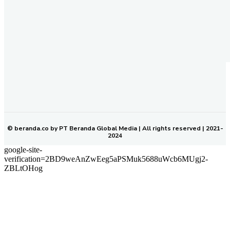
REDAKSI
PEDOMAN MEDIA SIBER
KODE ETIK JURNALISTIK
SOP PERLINDUNGAN WARTAWAN
NETWORK
BERANDA KALTIM
© beranda.co by PT Beranda Global Media | All rights reserved | 2021-
2024
google-site-
verification=2BD9weAnZwEeg5aPSMuk5688uWcb6MUgj2-
ZBLtOHog