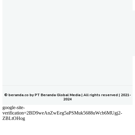
REDAKSI
PEDOMAN MEDIA SIBER
KODE ETIK JURNALISTIK
SOP PERLINDUNGAN WARTAWAN
NETWORK
BERANDA KALTIM
© beranda.co by PT Beranda Global Media | All rights reserved | 2021-
2024
google-site-
verification=2BD9weAnZwEeg5aPSMuk5688uWcb6MUgj2-
ZBLtOHog