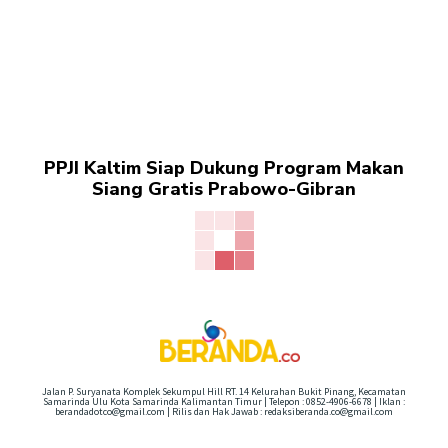
PPJI Kaltim Siap Dukung Program Makan
Siang Gratis Prabowo-Gibran
Jalan P. Suryanata Komplek Sekumpul Hill RT. 14 Kelurahan Bukit Pinang, Kecamatan
Samarinda Ulu Kota Samarinda Kalimantan Timur | Telepon : 0852-4906-6678 | Iklan :
berandadotco@gmail.com | Rilis dan Hak Jawab : redaksiberanda.co@gmail.com