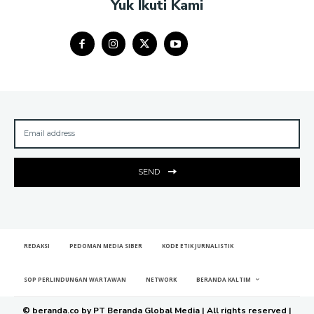
Yuk Ikuti Kami
SEND
REDAKSI
PEDOMAN MEDIA SIBER
KODE ETIK JURNALISTIK
SOP PERLINDUNGAN WARTAWAN
NETWORK
BERANDA KALTIM
© beranda.co by PT Beranda Global Media | All rights reserved |