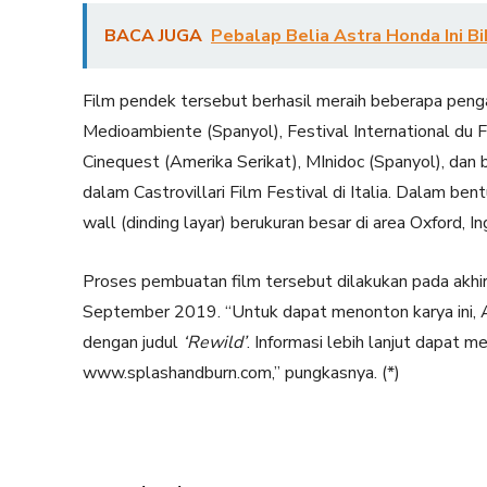
BACA JUGA
Pebalap Belia Astra Honda Ini Bi
Film pendek tersebut berhasil meraih beberapa pengah
Medioambiente (Spanyol), Festival International du Fil
Cinequest (Amerika Serikat), MInidoc (Spanyol), dan
dalam Castrovillari Film Festival di Italia. Dalam bent
wall (dinding layar) berukuran besar di area Oxford, Ing
Proses pembuatan film tersebut dilakukan pada akhir 
September 2019. “Untuk dapat menonton karya ini,
dengan judul
‘Rewild’
. Informasi lebih lanjut dapat m
www.splashandburn.com,” pungkasnya. (*)