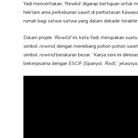
Yadi menceritakan, ‘Rewild’ digarap bertujuan untuk
hektare area perkebunan sawit di perbatasan Kawas
rumah bagi satwa-satwa yang dalam dekade terakhir 
Dalam projek
‘Rewild’
ini, kata Yadi, merupakan suat
simbol
rewind
, dengan menebang pohon-pohon sawit, s
simbol
rewind
berukuran besar. “Karya seni ini diinisi
bekerjasama dengan ESCIF (Spanyol,
Red
.),” jelasnya.