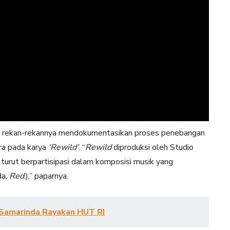
ma rekan-rekannya mendokumentasikan proses penebangan
ra pada karya
‘Rewild’
. “
Rewild
diproduksi oleh Studio
aya turut berpartisipasi dalam komposisi musik yang
da,
Red
.),” paparnya.
 Samarinda Rayakan HUT RI