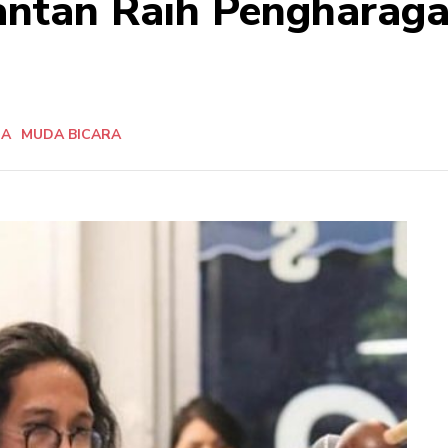
antan Raih Pengharaga
DA
MUDA BICARA