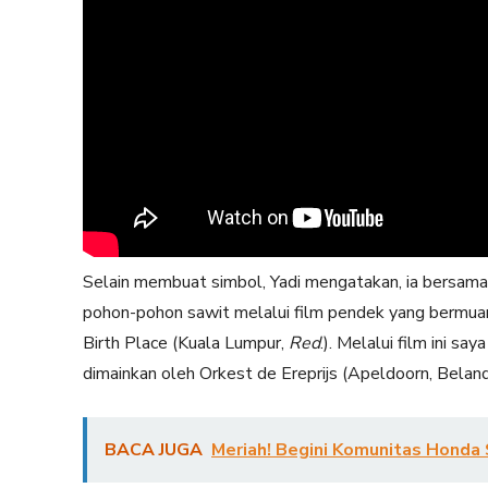
Selain membuat simbol, Yadi mengatakan, ia bersa
pohon-pohon sawit melalui film pendek yang bermua
Birth Place (Kuala Lumpur,
Red
.). Melalui film ini s
dimainkan oleh Orkest de Ereprijs (Apeldoorn, Belan
BACA JUGA
Meriah! Begini Komunitas Honda