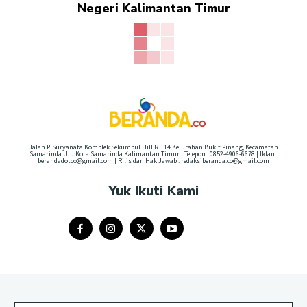
Negeri Kalimantan Timur
Jalan P. Suryanata Komplek Sekumpul Hill RT. 14 Kelurahan Bukit Pinang, Kecamatan
Samarinda Ulu Kota Samarinda Kalimantan Timur | Telepon : 0852-4906-6678 | Iklan :
berandadotco@gmail.com | Rilis dan Hak Jawab : redaksiberanda.co@gmail.com
Yuk Ikuti Kami