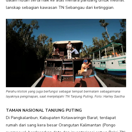
dalam hutan serta naik ke atas menara pandang untuk melihat
lanskap sebagian kawasan TN Sebangau dari ketinggian.
Perahu klotok yang juga berfungsi sebagai tempat bermalam sebagaimana
layaknya penginapan, saat menjelajahi TN Tanjung Puting. Foto: Harley Sastha
TAMAN NASIONAL TANJUNG PUTING
Di Pangkalanbun, Kabupaten Kotawaringin Barat, terdapat
rumah dari sang kera besar Orangutan Kalimantan (Pongo