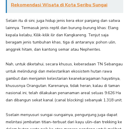
Rekomendasi Wisata di Kota Seribu Sungai
Selain itu di sini, juga hidup jenis kera ekor panjang dan satwa
lainnya. Termasuk jenis reptil dan burung-burung khas: Elang
kepala kelabu, Kilik-kilik ilir dan Kangkareng. Tenjut saja
beragam jenis tumbuhan khas, tiga di antaranya: pohon ulin,
anggrek hitam, dan kantong semar atau Nephentes.
Nah, untuk diketahui, secara khusus, keberadaan TN Sebangau
untuk melindungi dan melestarikan ekosistem hutan rawa
gambut dan menjamin kelestarian keanekaragaman hayatinya,
khususnya Orangutan. Karenanya, tidak heran, kalau di taman
nasional ini, telah dilakukan penanaman areal seluas 9.626 Ha
dan dibangun sekat kanal (canal blocking) sebanyak 1.318 unit.
Sselain menyusuri sungai-sungainya, pengunjung juga dapat
melintasi jembatan titian–terbuat dari kayu ulin–dan trekking ke