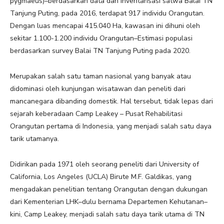
pygmaeus)–berdasarkan data dan inventarisasi satwa Balai TN
Tanjung Puting, pada 2016, terdapat 917 individu Orangutan.
Dengan luas mencapai 415.040 Ha, kawasan ini dihuni oleh
sekitar 1.100-1.200 individu Orangutan–Estimasi populasi
berdasarkan survey Balai TN Tanjung Puting pada 2020.
Merupakan salah satu taman nasional yang banyak atau
didominasi oleh kunjungan wisatawan dan peneliti dari
mancanegara dibanding domestik. Hal tersebut, tidak lepas dari
sejarah keberadaan Camp Leakey – Pusat Rehabilitasi
Orangutan pertama di Indonesia, yang menjadi salah satu daya
tarik utamanya.
Didirikan pada 1971 oleh seorang peneliti dari University of
California, Los Angeles (UCLA) Birute M.F. Galdikas, yang
mengadakan penelitian tentang Orangutan dengan dukungan
dari Kementerian LHK–dulu bernama Departemen Kehutanan–
kini, Camp Leakey, menjadi salah satu daya tarik utama di TN