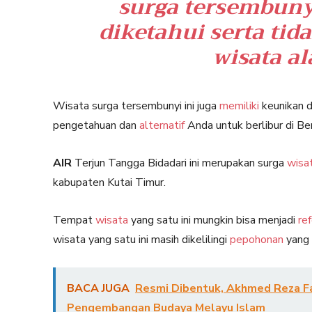
surga tersembuny
diketahui serta ti
wisata a
Wisata surga tersembunyi ini juga
memiliki
keunikan d
pengetahuan dan
alternatif
Anda untuk berlibur di Be
AIR
Terjun Tangga Bidadari ini merupakan surga
wisa
kabupaten Kutai Timur.
Tempat
wisata
yang satu ini mungkin bisa menjadi
re
wisata yang satu ini masih dikelilingi
pepohonan
yang 
BACA JUGA
Resmi Dibentuk, Akhmed Reza Fa
Pengembangan Budaya Melayu Islam