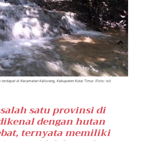
 terdapat di Kecamatan Kaliorang, Kabupaten Kutai Timur. (Foto: ist)
alah satu provinsi di
dikenal dengan hutan
ebat, ternyata memiliki