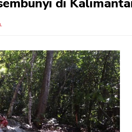
sembunyi di Kalimanta
L