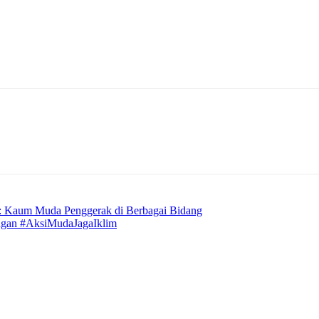
 Kaum Muda Penggerak di Berbagai Bidang
ngan #AksiMudaJagaIklim