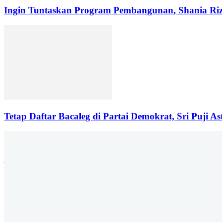
Ingin Tuntaskan Program Pembangunan, Shania Riz
Tetap Daftar Bacaleg di Partai Demokrat, Sri Puji A
Jalan P. Suryanata Komplek Sekumpul Hill RT. 14 Kelurahan Bukit Pi
6678 | Iklan : berandadotco@gmail.c
Yu