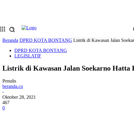
Memulihkan kata sandi anda
email Anda
Sebuah kata sandi akan dikirimkan ke email Anda.
Beranda
DPRD KOTA BONTANG
Listrik di Kawasan Jalan Soeka
DPRD KOTA BONTANG
LEGISLATIF
Listrik di Kawasan Jalan Soekarno Hatta
Penulis
beranda.co
-
Oktober 28, 2021
467
0