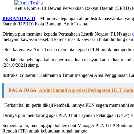
Ketua Komisi III Dewan Perwakilan Rakyat Daerah (DPRD) K
BERANDA.CO
– Minimnya tegangan aliran listrik masyarakat yan
Daerah (DPRD) Kota Bontang, Amir Tosina.
Dirinya pun meminta kepada Perusahaan Listrik Negara (PLN) agar
melayani kawasan tersebut karena masuk kawasan hutan lindung da
Oleh karenanya Amir Tosina meminta kepada PLN untuk mempertimbangk
“Sudah ada beberapa kali menerima aduan masyarakat sekitar, memint
(28/10/2021) siang.
Instruksi Gubernur Kalimantan Timur mengenai Area Penggunaan Lai
BACA JUGA
Abdul Samad Apresiasi Peringatan HUT Kot
“Terkait hal ini perlu dikaji kembali, intinya PLN segera memenuhi se
Dirinya pun mendorong agar PLN Unit Layanan Pelanggan (ULP) Bonta
Sementara itu, menanggapi hal tersebut Manager PLN ULP Bontang Kot
Rendah (TR) untuk kebutuhan rumah tangga.