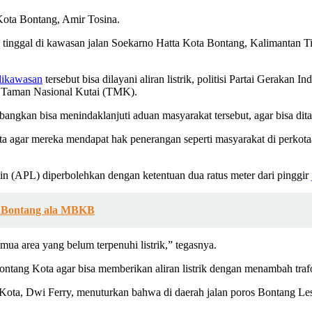
ota Bontang, Amir Tosina.
g tinggal di kawasan jalan Soekarno Hatta Kota Bontang, Kalimantan 
dikawasan
tersebut bisa dilayani aliran listrik, politisi Partai Gerakan
n Taman Nasional Kutai (TMK).
an bisa menindaklanjuti aduan masyarakat tersebut, agar bisa ditamb
a agar mereka mendapat hak penerangan seperti masyarakat di perkota
n (APL) diperbolehkan dengan ketentuan dua ratus meter dari pinggir
a Bontang ala MBKB
mua area yang belum terpenuhi listrik,” tegasnya.
ng Kota agar bisa memberikan aliran listrik dengan menambah trafo d
a, Dwi Ferry, menuturkan bahwa di daerah jalan poros Bontang Lestari