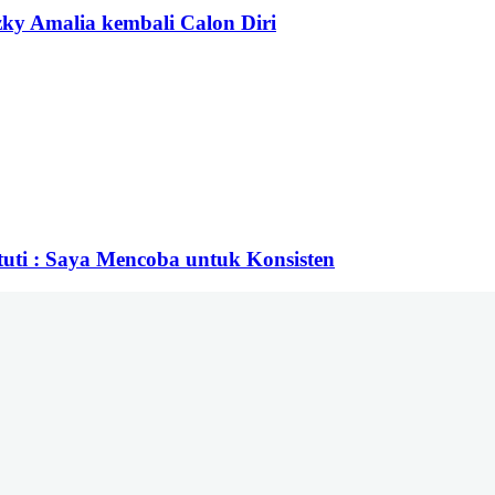
ky Amalia kembali Calon Diri
stuti : Saya Mencoba untuk Konsisten
nang, Kecamatan Samarinda Ulu Kota Samarinda Kalimantan Timur | Tele
om | Rilis dan Hak Jawab : redaksiberanda.co@gmail.com
k Ikuti Kami