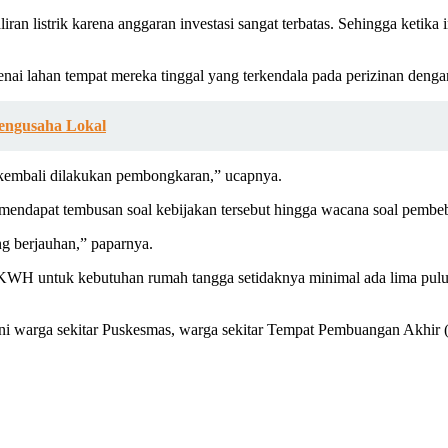
an listrik karena anggaran investasi sangat terbatas. Sehingga ketik
enai lahan tempat mereka tinggal yang terkendala pada perizinan den
engusaha Lokal
 kembali dilakukan pembongkaran,” ucapnya.
ndapat tembusan soal kebijakan tersebut hingga wacana soal pembebasa
ng berjauhan,” paparnya.
 KWH untuk kebutuhan rumah tangga setidaknya minimal ada lima pulu
k, yakni warga sekitar Puskesmas, warga sekitar Tempat Pembuangan Akh