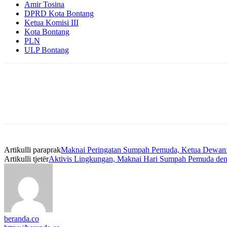
Amir Tosina
DPRD Kota Bontang
Ketua Komisi III
Kota Bontang
PLN
ULP Bontang
Artikulli paraprak
Maknai Peringatan Sumpah Pemuda, Ketua Dewan:
Artikulli tjetër
Aktivis Lingkungan, Maknai Hari Sumpah Pemuda de
beranda.co