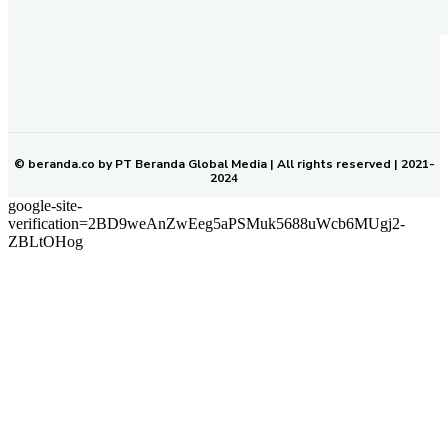
REDAKSI
PEDOMAN MEDIA SIBER
KODE ETIK JURNALISTIK
SOP PERLINDUNGAN WARTAWAN
NETWORK
BERANDA KALTIM
© beranda.co by PT Beranda Global Media | All rights reserved | 2021-
2024
google-site-
verification=2BD9weAnZwEeg5aPSMuk5688uWcb6MUgj2-
ZBLtOHog