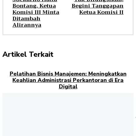
Bontang, Ketua
Begini Tanggapan
Komisi III Minta
Ketua Komisi II
Ditambah
Alirannya
Artikel Terkait
Pelatihan Bisnis Manajemen: Meningkatkan
Keahlian Administrasi Perkantoran di Era
Digital
Pebalap Gunungkidul Raih Podium Kedua
Asia Talent Cup Thailand
Atlet Taekwondo Kaltim Siapkan Diri ke PON
XXI/2024