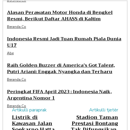
Beranda.co
Alasan Perawatan Motor Honda di Bengkel
Resmi, Berikut Daftar AHASS di Kaltim
Beranda.co
Indonesia Resmi Jadi Tuan Rumah Piala Dunia
U17
Abe
Raih Golden Buzzer di America’s Got Talent,
Putri Ariani: Enggak Nyangka dan Terharu
Beranda.co
Peringkat FIFA April 2023 : Indonesia Naik,
Argentina Nomor 1
Beranda.co
Artikulli paraprak
Artikulli tjetër
Listrik di
Stadion Taman
Kawasan Jalan
Prestasi Bontang
Soekarno Hatta
Tak Difungsikan,