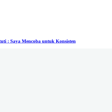
stuti : Saya Mencoba untuk Konsisten
nang, Kecamatan Samarinda Ulu Kota Samarinda Kalimantan Timur | Tele
om | Rilis dan Hak Jawab : redaksiberanda.co@gmail.com
k Ikuti Kami