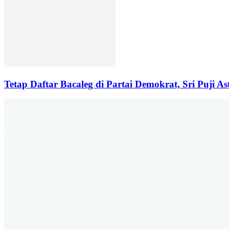
Tetap Daftar Bacaleg di Partai Demokrat, Sri Puji A
Jalan P. Suryanata Komplek Sekumpul Hill RT. 14 Kelurahan Bukit Pi
6678 | Iklan : berandadotco@gmail.c
Yu