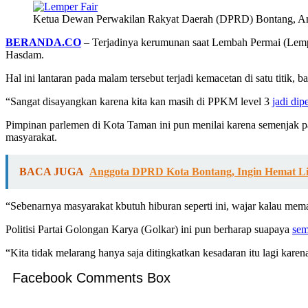
Ketua Dewan Perwakilan Rakyat Daerah (DPRD) Bontang, An
BERANDA.CO
– Terjadinya kerumunan saat Lembah Permai (Lemp
Hasdam.
Hal ini lantaran pada malam tersebut terjadi kemacetan di satu titik
“Sangat disayangkan karena kita kan masih di PPKM level 3
jadi dip
Pimpinan parlemen di Kota Taman ini pun menilai karena semenjak p
masyarakat.
BACA JUGA
Anggota DPRD Kota Bontang, Ingin Hemat Li
“Sebenarnya masyarakat kbutuh hiburan seperti ini, wajar kalau mema
Politisi Partai Golongan Karya (Golkar) ini pun berharap suapaya
se
“Kita tidak melarang hanya saja ditingkatkan kesadaran itu lagi kare
Facebook Comments Box