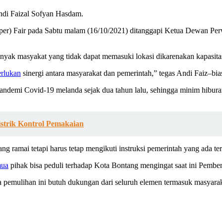
di Faizal Sofyan Hasdam.
er) Fair pada Sabtu malam (16/10/2021) ditanggapi Ketua Dewan Pe
, banyak masyakat yang tidak dapat memasuki lokasi dikarenakan kapasit
erlukan
sinergi antara masyarakat dan pemerintah,” tegas Andi Faiz–bia
andemi Covid-19 melanda sejak dua tahun lalu, sehingga minim hiburan
strik Kontrol Pemakaian
ng ramai tetapi harus tetap mengikuti instruksi pemerintah yang ada 
mua
pihak bisa peduli terhadap Kota Bontang mengingat saat ini Pembe
na pemulihan ini butuh dukungan dari seluruh elemen termasuk masyarak