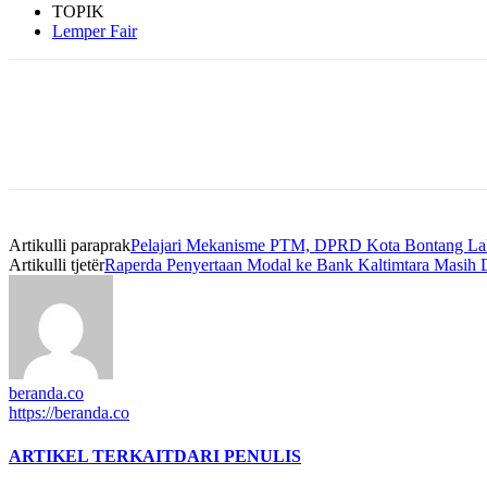
TOPIK
Lemper Fair
Artikulli paraprak
Pelajari Mekanisme PTM, DPRD Kota Bontang L
Artikulli tjetër
Raperda Penyertaan Modal ke Bank Kaltimtara Masih D
beranda.co
https://beranda.co
ARTIKEL TERKAIT
DARI PENULIS