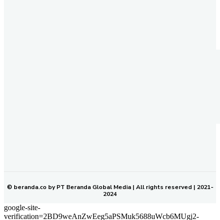
REDAKSI
PEDOMAN MEDIA SIBER
KODE ETIK JURNALISTIK
SOP PERLINDUNGAN WARTAWAN
NETWORK
BERANDA KALTIM
© beranda.co by PT Beranda Global Media | All rights reserved | 2021-
2024
google-site-
verification=2BD9weAnZwEeg5aPSMuk5688uWcb6MUgj2-