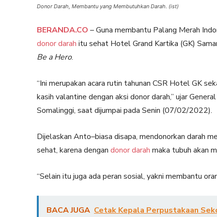
Donor Darah, Membantu yang Membutuhkan Darah. (ist)
BERANDA.CO
– Guna membantu Palang Merah Indon
donor darah
itu sehat Hotel Grand Kartika (GK) Sam
Be a Hero
.
“Ini merupakan acara rutin tahunan CSR Hotel GK sek
kasih valantine dengan aksi donor darah,” ujar Gen
Somalinggi, saat dijumpai pada Senin (07/02/2022).
Dijelaskan Anto–biasa disapa, mendonorkan darah mer
sehat, karena dengan
donor darah
maka tubuh akan me
“Selain itu juga ada peran sosial, yakni membantu o
BACA JUGA
Cetak Kepala Perpustakaan Sekol