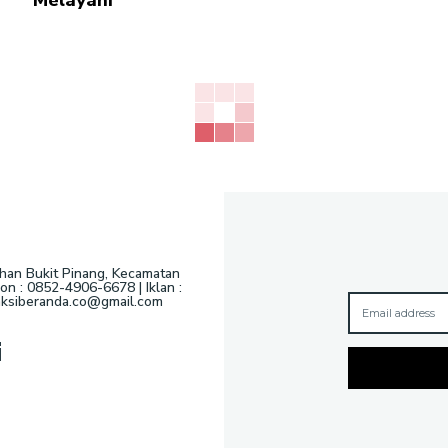
Melayani
ahan Bukit Pinang, Kecamatan
n : 0852-4906-6678 | Iklan :
daksiberanda.co@gmail.com
i