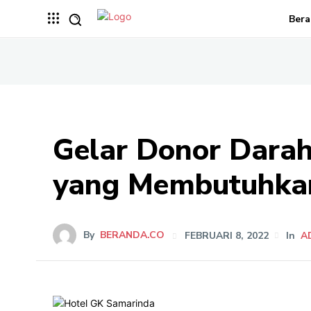
Bera
Gelar Donor Dara
yang Membutuhka
By
BERANDA.CO
FEBRUARI 8, 2022
In
A