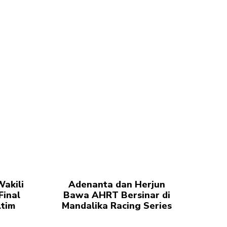
akili
Adenanta dan Herjun
Final
Bawa AHRT Bersinar di
ltim
Mandalika Racing Series