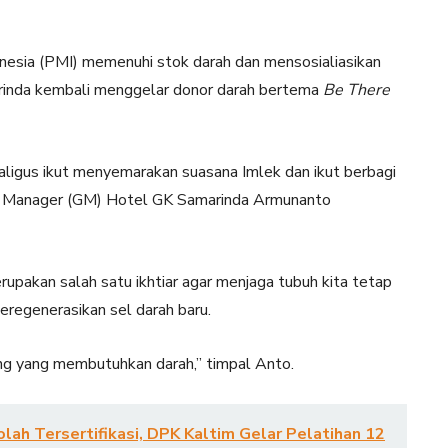
esia (PMI) memenuhi stok darah dan mensosialiasikan
arinda kembali menggelar donor darah bertema
Be There
aligus ikut menyemarakan suasana Imlek dan ikut berbagi
eral Manager (GM) Hotel GK Samarinda Armunanto
upakan salah satu ikhtiar agar menjaga tubuh kita tetap
regenerasikan sel darah baru.
rang yang membutuhkan darah,” timpal Anto.
ah Tersertifikasi, DPK Kaltim Gelar Pelatihan 12