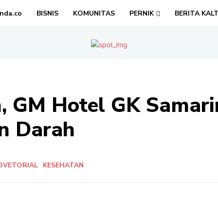
nda.co
BISNIS
KOMUNITAS
PERNIK
BERITA KAL
h, GM Hotel GK Samar
n Darah
DVETORIAL
KESEHATAN