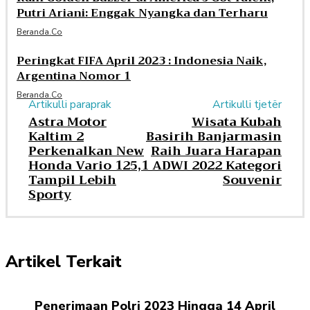
Putri Ariani: Enggak Nyangka dan Terharu
Beranda.co
Peringkat FIFA April 2023 : Indonesia Naik,
Argentina Nomor 1
Beranda.co
Artikulli paraprak
Artikulli tjetër
Astra Motor
Wisata Kubah
Kaltim 2
Basirih Banjarmasin
Perkenalkan New
Raih Juara Harapan
Honda Vario 125,
1 ADWI 2022 Kategori
Tampil Lebih
Souvenir
Sporty
Artikel Terkait
Penerimaan Polri 2023 Hingga 14 April