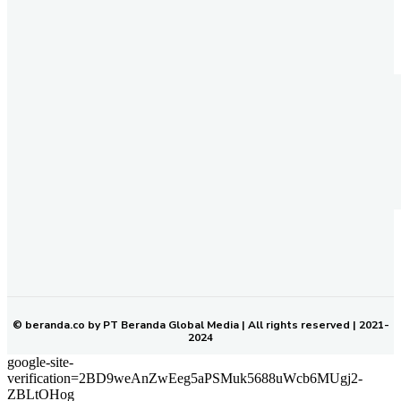
REDAKSI
PEDOMAN MEDIA SIBER
KODE ETIK JURNALISTIK
SOP PERLINDUNGAN WARTAWAN
NETWORK
BERANDA KALTIM
© beranda.co by PT Beranda Global Media | All rights reserved | 2021-
2024
google-site-
verification=2BD9weAnZwEeg5aPSMuk5688uWcb6MUgj2-
ZBLtOHog