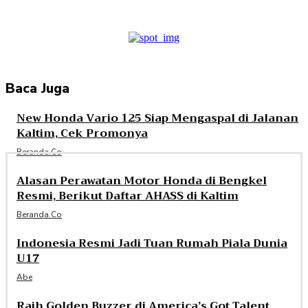
Baca Juga
New Honda Vario 125 Siap Mengaspal di Jalanan
Kaltim, Cek Promonya
Beranda.co
Alasan Perawatan Motor Honda di Bengkel
Resmi, Berikut Daftar AHASS di Kaltim
Beranda.co
Indonesia Resmi Jadi Tuan Rumah Piala Dunia
U17
Abe
Raih Golden Buzzer di America’s Got Talent,