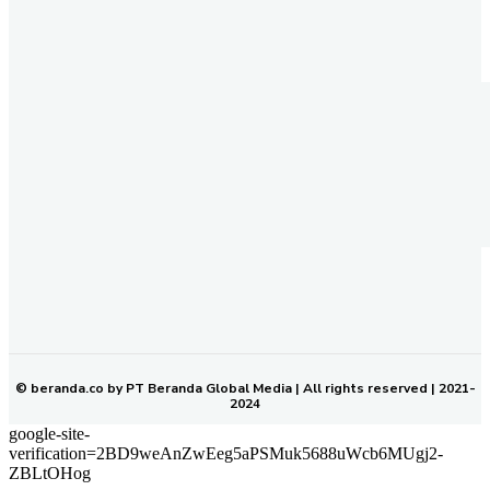
REDAKSI
PEDOMAN MEDIA SIBER
KODE ETIK JURNALISTIK
SOP PERLINDUNGAN WARTAWAN
NETWORK
BERANDA KALTIM
© beranda.co by PT Beranda Global Media | All rights reserved | 2021-
2024
google-site-
verification=2BD9weAnZwEeg5aPSMuk5688uWcb6MUgj2-
ZBLtOHog