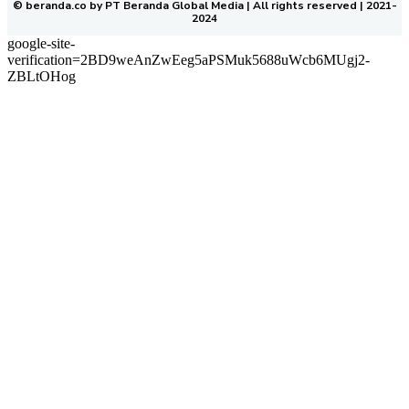
© beranda.co by PT Beranda Global Media | All rights reserved | 2021-
2024
google-site-
verification=2BD9weAnZwEeg5aPSMuk5688uWcb6MUgj2-
ZBLtOHog