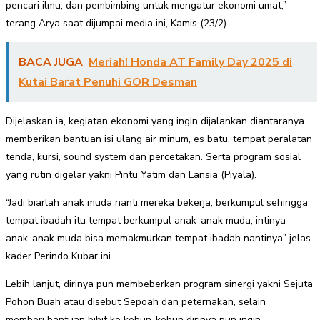
pencari ilmu, dan pembimbing untuk mengatur ekonomi umat,”
terang Arya saat dijumpai media ini, Kamis (23/2).
BACA JUGA
Meriah! Honda AT Family Day 2025 di
Kutai Barat Penuhi GOR Desman
Dijelaskan ia, kegiatan ekonomi yang ingin dijalankan diantaranya
memberikan bantuan isi ulang air minum, es batu, tempat peralatan
tenda, kursi, sound system dan percetakan. Serta program sosial
yang rutin digelar yakni Pintu Yatim dan Lansia (Piyala).
“Jadi biarlah anak muda nanti mereka bekerja, berkumpul sehingga
tempat ibadah itu tempat berkumpul anak-anak muda, intinya
anak-anak muda bisa memakmurkan tempat ibadah nantinya” jelas
kader Perindo Kubar ini.
Lebih lanjut, dirinya pun membeberkan program sinergi yakni Sejuta
Pohon Buah atau disebut Sepoah dan peternakan, selain
memberi bantuan bibit ke kebun-kebun dirinya pun ingin