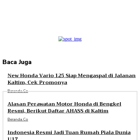
Facebook
Twitter
Pinterest
WhatsApp
Baca Juga
New Honda Vario 125 Siap Mengaspal di Jalanan
Kaltim, Cek Promonya
Beranda.co
Alasan Perawatan Motor Honda di Bengkel
Resmi, Berikut Daftar AHASS di Kaltim
Beranda.co
Indonesia Resmi Jadi Tuan Rumah Piala Dunia
U17