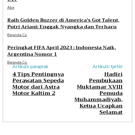
Abe
Raih Golden Buzzer di America’s Got Talent,
Putri Ariani: Enggak Nyangka dan Terharu
Beranda.co
Peringkat FIFA April 2023 : Indonesia Naik,
Argentina Nomor 1
Beranda.co
Artikulli paraprak
Artikulli tjetër
4 Tips Pentingnya
Hadiri
Perawatan Sepeda
Pembukaan
Motor dari Astra
Muktamar XVIII
Motor Kaltim 2
Pemuda
Muhammadiyah,
Ketua Ucapkan
Selamat