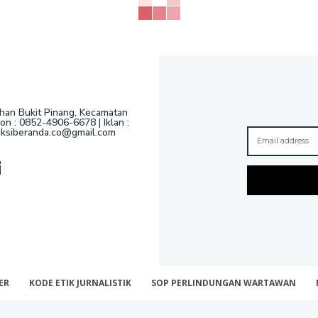
ahan Bukit Pinang, Kecamatan
n : 0852-4906-6678 | Iklan :
daksiberanda.co@gmail.com
i
ER
KODE ETIK JURNALISTIK
SOP PERLINDUNGAN WARTAWAN