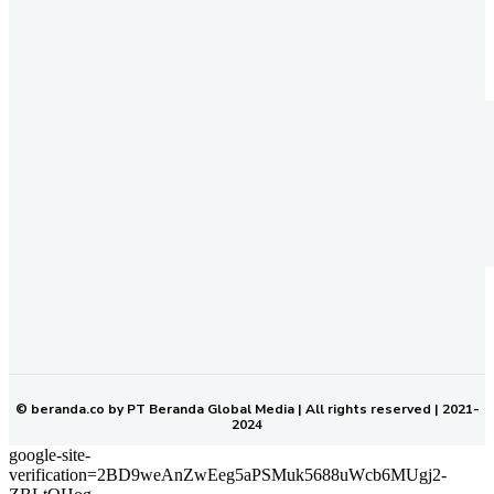
REDAKSI
PEDOMAN MEDIA SIBER
KODE ETIK JURNALISTIK
SOP PERLINDUNGAN WARTAWAN
NETWORK
BERANDA KALTIM
© beranda.co by PT Beranda Global Media | All rights reserved | 2021-
2024
google-site-
verification=2BD9weAnZwEeg5aPSMuk5688uWcb6MUgj2-