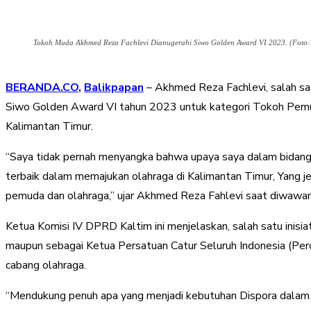
Tokoh Muda Akhmed Reza Fachlevi Dianugerahi Siwo Golden Award VI 2023. (Foto: 
BERANDA.CO
,
Balikpapan
– Akhmed Reza Fachlevi, salah sa
Siwo Golden Award VI tahun 2023 untuk kategori Tokoh Pemuda
Kalimantan Timur.
“Saya tidak pernah menyangka bahwa upaya saya dalam bidang
terbaik dalam memajukan olahraga di Kalimantan Timur, Yang je
pemuda dan olahraga,” ujar Akhmed Reza Fahlevi saat diwawanc
Ketua Komisi IV DPRD Kaltim ini menjelaskan, salah satu inisia
maupun sebagai Ketua Persatuan Catur Seluruh Indonesia (Per
cabang olahraga.
“Mendukung penuh apa yang menjadi kebutuhan Dispora dalam m