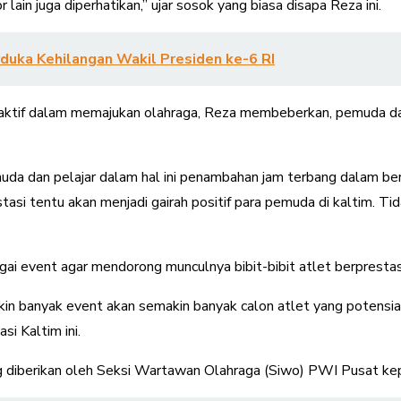
lain juga diperhatikan,” ujar sosok yang biasa disapa Reza ini.
rduka Kehilangan Wakil Presiden ke-6 RI
 aktif dalam memajukan olahraga, Reza membeberkan, pemuda da
uda dan pelajar dalam hal ini penambahan jam terbang dalam ber
i tentu akan menjadi gairah positif para pemuda di kaltim. Tidak 
gai event agar mendorong munculnya bibit-bibit atlet berprestas
in banyak event akan semakin banyak calon atlet yang potensial
si Kaltim ini.
diberikan oleh Seksi Wartawan Olahraga (Siwo) PWI Pusat kepad