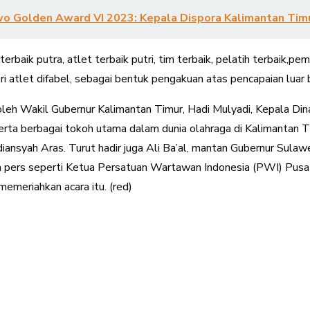
wo Golden Award VI 2023: Kepala Dispora Kalimantan Tim
aik putra, atlet terbaik putri, tim terbaik, pelatih terbaik,pem
i atlet difabel, sebagai bentuk pengakuan atas pencapaian luar 
i oleh Wakil Gubernur Kalimantan Timur, Hadi Mulyadi, Kepala 
serta berbagai tokoh utama dalam dunia olahraga di Kalimantan T
ansyah Aras. Turut hadir juga Ali Ba’al, mantan Gubernur Sulawe
okoh pers seperti Ketua Persatuan Wartawan Indonesia (PWI) Pusa
memeriahkan acara itu. (red)