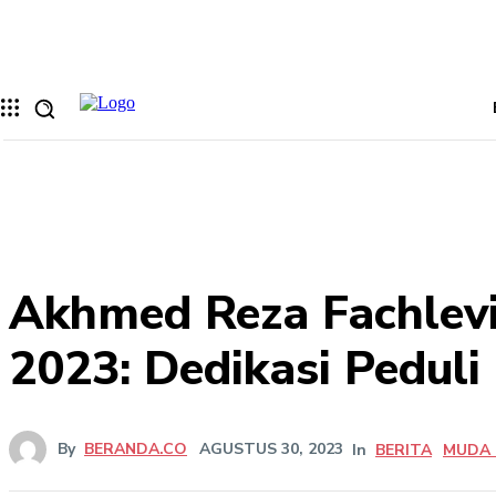
Memulihkan kata sandi anda
email Anda
Sebuah kata sandi akan dikirimkan ke email Anda.
Akhmed Reza Fachlev
2023: Dedikasi Pedul
By
BERANDA.CO
AGUSTUS 30, 2023
In
BERITA
MUDA 