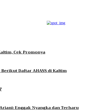
terest
WhatsApp
Kaltim, Cek Promonya
Berikut Daftar AHASS di Kaltim
7
i Ariani: Enggak Nyangka dan Terharu