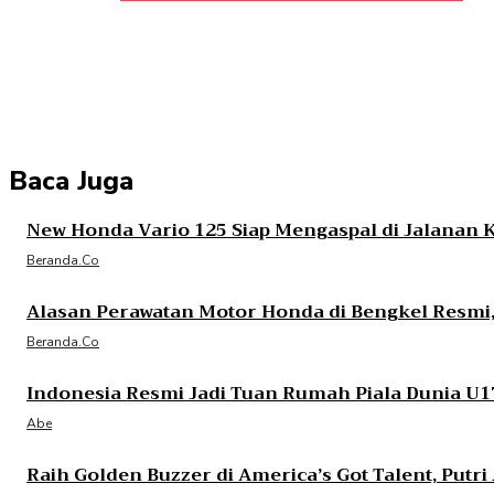
Bagikan
Facebook
Twitter
Pin
Baca Juga
New Honda Vario 125 Siap Mengaspal di Jalanan 
Beranda.co
Alasan Perawatan Motor Honda di Bengkel Resmi, 
Beranda.co
Indonesia Resmi Jadi Tuan Rumah Piala Dunia U1
Abe
Raih Golden Buzzer di America’s Got Talent, Putr