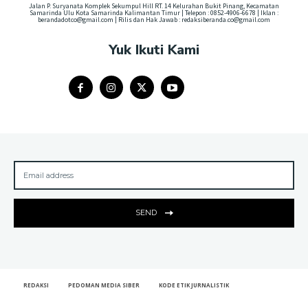
Jalan P. Suryanata Komplek Sekumpul Hill RT. 14 Kelurahan Bukit Pinang, Kecamatan
Samarinda Ulu Kota Samarinda Kalimantan Timur | Telepon : 0852-4906-6678 | Iklan :
berandadotco@gmail.com | Rilis dan Hak Jawab : redaksiberanda.co@gmail.com
Yuk Ikuti Kami
SEND
REDAKSI
PEDOMAN MEDIA SIBER
KODE ETIK JURNALISTIK