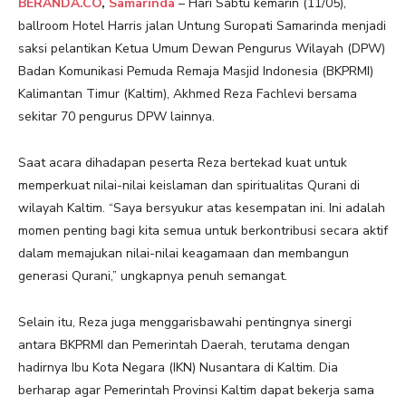
BERANDA.CO
,
Samarinda
– Hari Sabtu kemarin (11/05),
ballroom Hotel Harris jalan Untung Suropati Samarinda menjadi
saksi pelantikan Ketua Umum Dewan Pengurus Wilayah (DPW)
Badan Komunikasi Pemuda Remaja Masjid Indonesia (BKPRMI)
Kalimantan Timur (Kaltim), Akhmed Reza Fachlevi bersama
sekitar 70 pengurus DPW lainnya.
Saat acara dihadapan peserta Reza bertekad kuat untuk
memperkuat nilai-nilai keislaman dan spiritualitas Qurani di
wilayah Kaltim. “Saya bersyukur atas kesempatan ini. Ini adalah
momen penting bagi kita semua untuk berkontribusi secara aktif
dalam memajukan nilai-nilai keagamaan dan membangun
generasi Qurani,” ungkapnya penuh semangat.
Selain itu, Reza juga menggarisbawahi pentingnya sinergi
antara BKPRMI dan Pemerintah Daerah, terutama dengan
hadirnya Ibu Kota Negara (IKN) Nusantara di Kaltim. Dia
berharap agar Pemerintah Provinsi Kaltim dapat bekerja sama