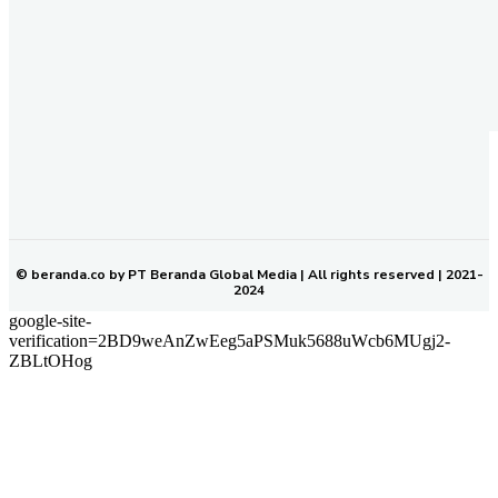
REDAKSI
PEDOMAN MEDIA SIBER
KODE ETIK JURNALISTIK
SOP PERLINDUNGAN WARTAWAN
NETWORK
BERANDA KALTIM
© beranda.co by PT Beranda Global Media | All rights reserved | 2021-
2024
google-site-
verification=2BD9weAnZwEeg5aPSMuk5688uWcb6MUgj2-
ZBLtOHog