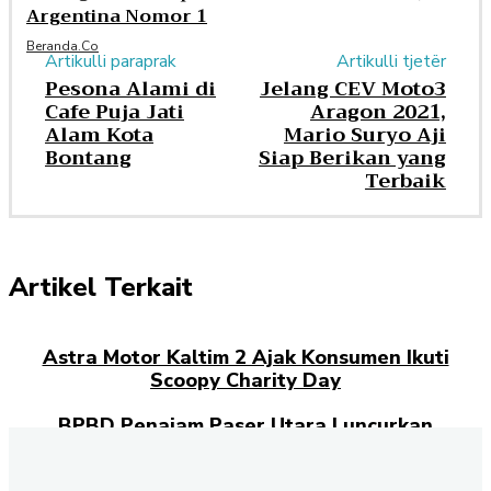
Argentina Nomor 1
Beranda.co
Artikulli paraprak
Artikulli tjetër
Pesona Alami di
Jelang CEV Moto3
Cafe Puja Jati
Aragon 2021,
Alam Kota
Mario Suryo Aji
Bontang
Siap Berikan yang
Terbaik
Artikel Terkait
Astra Motor Kaltim 2 Ajak Konsumen Ikuti
Scoopy Charity Day
BPBD Penajam Paser Utara Luncurkan
Program Pendidikan Pencegahan Bencana
untuk Pelajar SMA