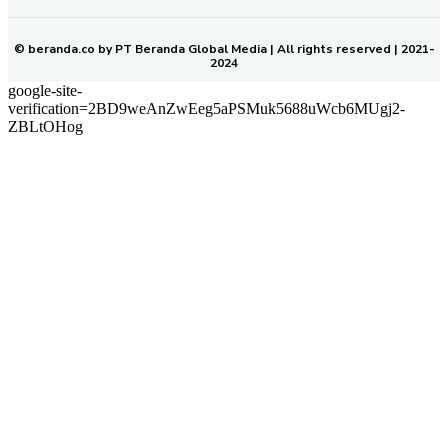
© beranda.co by PT Beranda Global Media | All rights reserved | 2021-
2024
google-site-
verification=2BD9weAnZwEeg5aPSMuk5688uWcb6MUgj2-
ZBLtOHog