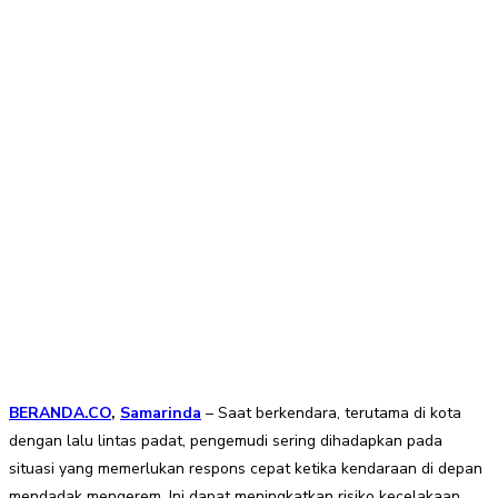
BERANDA.CO
,
Samarinda
– Saat berkendara, terutama di kota
dengan lalu lintas padat, pengemudi sering dihadapkan pada
situasi yang memerlukan respons cepat ketika kendaraan di depan
mendadak mengerem. Ini dapat meningkatkan risiko kecelakaan