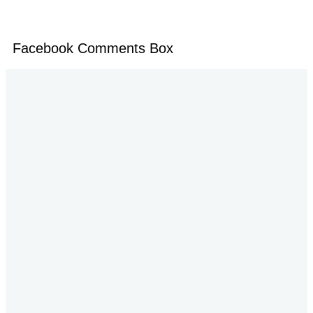
Facebook Comments Box
Jalan P. Suryanata Komplek Sekumpul Hill RT. 14 Kelurahan Bukit Pinang, Kecamatan Samarinda Ulu
Kota Samarinda Kalimantan Timur | Telepon : 0852-4906-6678 | Iklan : berandadotco@gmail.com |
Rilis dan Hak Jawab : redaksiberanda.co@gmail.com
Yuk Ikuti Kami