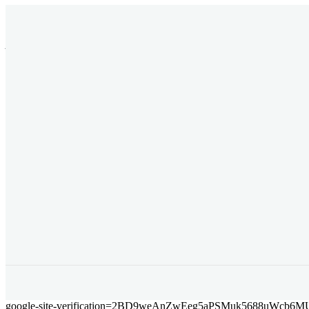
Jalan P. Suryanata Komplek Sekumpul Hill RT. 14 Kelurahan Bukit Pi
6678 | Iklan : berandadotco@gmail.c
Yu
REDAKSI
PEDOMAN MEDIA 
google-site-verification=2BD9weAnZwEeg5aPSMuk5688uWcb6