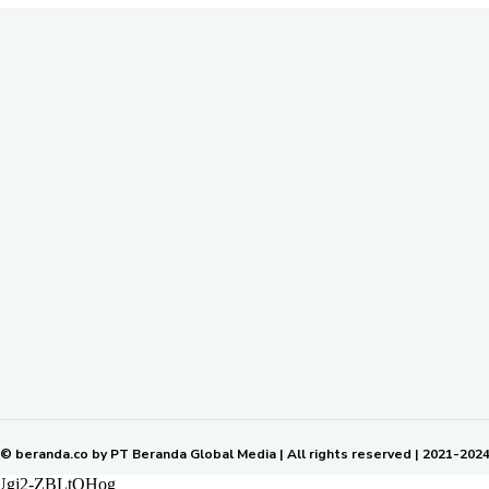
nang, Kecamatan Samarinda Ulu Kota Samarinda Kalimantan Timur | Tele
om | Rilis dan Hak Jawab : redaksiberanda.co@gmail.com
k Ikuti Kami
SIBER
KODE ETIK JURNALISTIK
SOP PERLINDUNGAN WARTAWAN
© beranda.co by PT Beranda Global Media | All rights reserved | 2021-202
MUgj2-ZBLtOHog