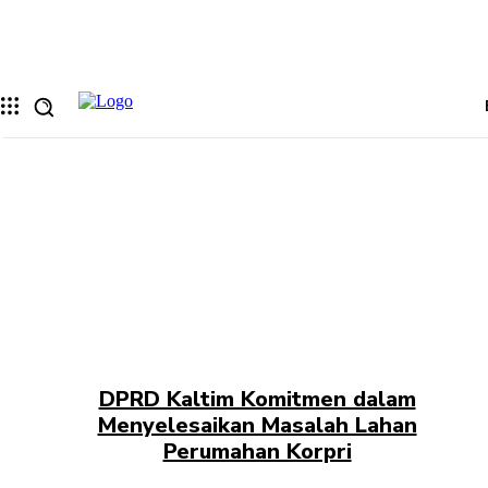
Memulihkan kata sandi anda
email Anda
Sebuah kata sandi akan dikirimkan ke email Anda.
DPRD Kaltim Komitmen dalam
Menyelesaikan Masalah Lahan
Perumahan Korpri