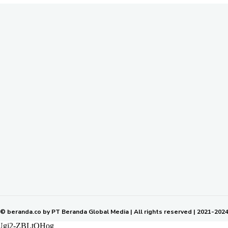
nang, Kecamatan Samarinda Ulu Kota Samarinda Kalimantan Timur | Tele
om | Rilis dan Hak Jawab : redaksiberanda.co@gmail.com
k Ikuti Kami
SIBER
KODE ETIK JURNALISTIK
SOP PERLINDUNGAN WARTAWAN
© beranda.co by PT Beranda Global Media | All rights reserved | 2021-202
MUgj2-ZBLtOHog