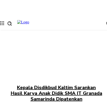
Memulihkan kata sandi anda
email Anda
Sebuah kata sandi akan dikirimkan ke email Anda.
Kepala Disdikbud Kaltim Sarankan
Hasil Karya Anak Didik SMA IT Granada
Samarinda Dipatenkan