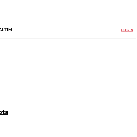
ALTIM
LOGIN
ota