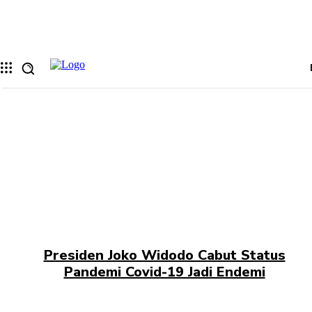
Memulihkan kata sandi anda
email Anda
Sebuah kata sandi akan dikirimkan ke email Anda.
Presiden Joko Widodo Cabut Status
Pandemi Covid-19 Jadi Endemi